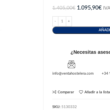
1.095,90
€
1.405,00
€
IVA
AÑADI
¿Necesitas ases
info@ventahostelera.com
+34 
Comparar
Añadir a la list
SKU:
5130332