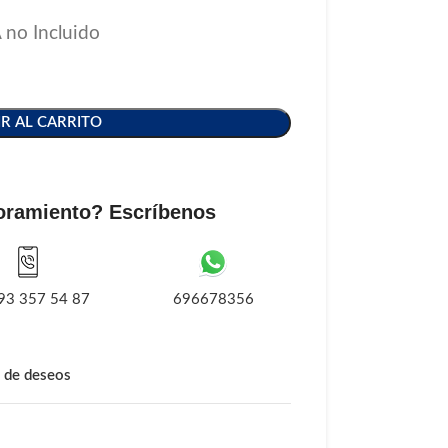
 no Incluido
R AL CARRITO
oramiento? Escríbenos
93 357 54 87
696678356
a de deseos