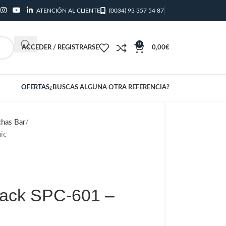
ATENCIÓN AL CLIENTE
(0034) 93 357 54 87
0
ACCEDER / REGISTRARSE
0,00
€
OFERTAS
¿BUSCAS ALGUNA OTRA REFERENCIA?
chas Bar
ic
nack SPC-601 –