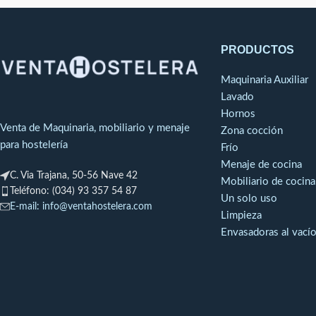
Rack longitudinal
Ancho
1.072 mm
PRODUCTOS
Profundidad
1042 mm
Ancho
Maquinaria Auxiliar
Lavado
Altura
754 mm
Hornos
Profundidad
Venta de Maquinaria, mobiliario y menaje
Zona cocción
para hostelería
Acometida de agua
R 3/4“
Frío
Altura
Menaje de cocina
C. Via Trajana, 50-56 Nave 42
Mobiliario de cocina
Desagüe
DN 50
Acometida de agua
Teléfono: (034) 93 357 54 87
Un solo uso
E-mail: info@ventahostelera.com
Limpieza
1,0 - 6,0 bar
Presión de agua
Desagüe
Envasadoras al vací
Presión de agua