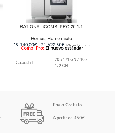
RATIONAL iCOMBI PRO 20-1/1
Hornos
,
Horno mixto
19.140,00
€
-
21.622,50
€
IVA no Incluido
iCombi Pro:
El nuevo estándar
20 x 1/1 GN / 40 x
Capacidad
1/2 GN
Número de
150-300
comidas por día
1/1, 1/2, 2/3, 1/3,
Envío Gratuito
Rack longitudinal
2/8 GN
a
A partir de 450€
Ancho
877 mm