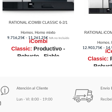
RATIONAL iCOMBI CLASSIC 6-2/1
RATIONAL iCOM
Hornos
,
Horno mixto
9.716,25
€
-
11.261,25
€
IVA no Incluido
iCombi
Hornos
,
Classic:
Productivo -
12.903,75
€
-
14.
iC
Robusto - Fiable
Classic:
P
Robusto
Más información y características.
6 x 2/1 GN / 12 x
Más información
Capacidad
1/1 GN
Capacidad
Atención al Cliente
Envío 
Número de
60-160
comidas por día
Lun - Vi: 8:00 - 19:00
Recíbe
Número de comidas
día
Rack longitudinal
2/1, 1/1 GN