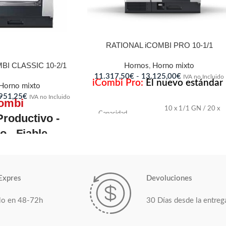
RATIONAL iCOMBI PRO 10-1/1
BI CLASSIC 10-2/1
Hornos
,
Horno mixto
11.317,50
€
-
13.125,00
€
IVA no Incluido
iCombi Pro:
El nuevo estándar
Horno mixto
951,25
€
IVA no Incluido
ombi
10 x 1/1 GN / 20 x
Capacidad
roductivo -
1/2 GN
 - Fiable
Número de
80-150
 y características.
comidas por día
10 x 2/1
Expres
Devoluciones
1/1, 1/2, 2/3, 1/3,
GN
Rack longitudinal
2/8 GN
lo en 48-72h
30 Días desde la entreg
 por
150-300
Ancho
850 mm