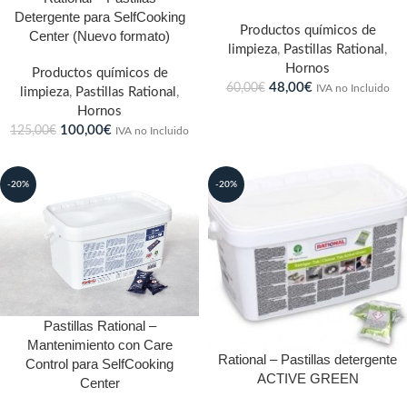
Detergente para SelfCooking
Productos químicos de
Center (Nuevo formato)
limpieza
,
Pastillas Rational
,
Hornos
Productos químicos de
48,00
€
60,00
€
IVA no Incluido
limpieza
,
Pastillas Rational
,
Hornos
100,00
€
125,00
€
IVA no Incluido
-20%
-20%
Pastillas Rational –
Mantenimiento con Care
Rational – Pastillas detergente
Control para SelfCooking
ACTIVE GREEN
Center