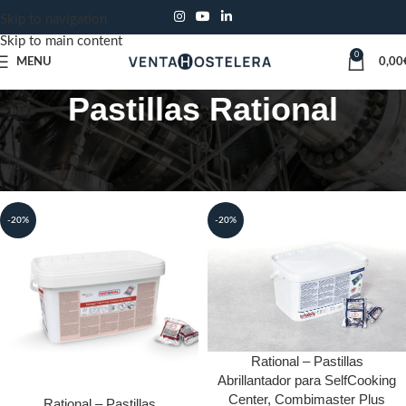
Skip to navigation
Skip to main content
0
MENU
0,00
Pastillas Rational
Inicio
Limpieza
Productos químicos de limpieza
Pastillas Rational
-20%
-20%
Rational – Pastillas
Abrillantador para SelfCooking
Center, Combimaster Plus
Rational – Pastillas