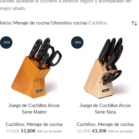
calidad, ayudarán al cocinero a sentirse seguro y acompañado del
mejor aliado.
Inicio
Menaje de cocina
Utensilios cocina
Cuchillos
-30%
-30%
Juego de Cuchillos Arcos
Juego de Cuchillos Arcos
Serie Maitre
Serie Niza
Cuchillos
,
Menaje de cocina
Cuchillos
,
Menaje de cocina
51,80
€
43,30
€
74,00
€
61,90
€
IVA no Incluido
IVA no Incluido