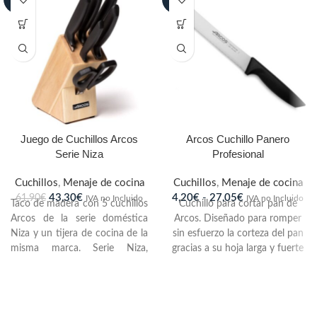
Juego de Cuchillos Arcos
Arcos Cuchillo Panero
Serie Niza
Profesional
Cuchillos
,
Menaje de cocina
Cuchillos
,
Menaje de cocina
43,30
€
4,20
€
-
27,05
€
61,90
€
IVA no Incluido
IVA no Incluido
Taco de madera con 5 cuchillos
Cuchillo para cortar pan de
Arcos de la serie doméstica
Arcos. Diseñado para romper
Niza y un tijera de cocina de la
sin esfuerzo la corteza del pan
misma marca. Serie Niza,
gracias a su hoja larga y fuerte
caracterizada por su gran
y su ondulado filo. Con un
ligereza y sencillez en sus
estilo clásico pensando en el
formas. Diseñada para un uso
uso diario sin renunciar al
cotidiano. Exclusivo acero
diseño. Mango de POM, muy