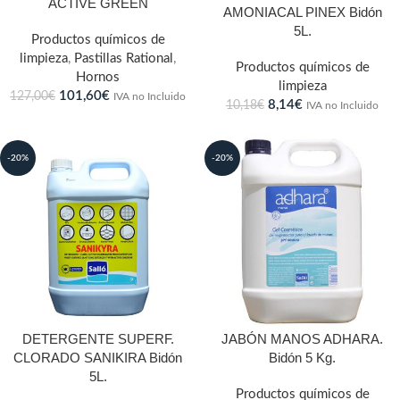
ACTIVE GREEN
AMONIACAL PINEX Bidón
5L.
Productos químicos de
limpieza
,
Pastillas Rational
,
Productos químicos de
Hornos
limpieza
101,60
€
127,00
€
IVA no Incluido
8,14
€
10,18
€
IVA no Incluido
-20%
-20%
DETERGENTE SUPERF.
JABÓN MANOS ADHARA.
CLORADO SANIKIRA Bidón
Bidón 5 Kg.
5L.
Productos químicos de