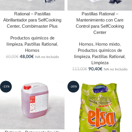
Rational – Pastillas
Pastillas Rational –
Abrillantador para SelfCooking
Mantenimiento con Care
Center, Combimaster Plus
Control para SelfCooking
Center
Productos químicos de
limpieza
,
Pastillas Rational
,
Hornos
,
Horno mixto
,
Hornos
Productos químicos de
48,00
€
limpieza
,
Pastillas Rational
,
60,00
€
IVA no Incluido
Limpieza
90,40
€
113,00
€
IVA no Incluido
-15%
-20%