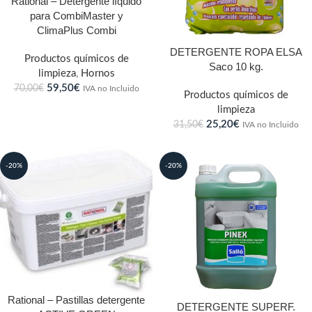
Rational – Detergente líquido
para CombiMaster y
ClimaPlus Combi
DETERGENTE ROPA ELSA
Productos químicos de
Saco 10 kg.
limpieza
,
Hornos
59,50
€
70,00
€
IVA no Incluido
Productos químicos de
limpieza
25,20
€
31,50
€
IVA no Incluido
-20%
-20%
Rational – Pastillas detergente
DETERGENTE SUPERF.