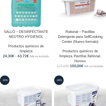
SALLÓ – DESINFECTANTE
Rational – Pastillas
NEUTRO HYGIENOL
Detergente para SelfCooking
Center (Nuevo formato)
Productos químicos de
limpieza
Productos químicos de
24,30
€
-
63,72
€
limpieza
,
Pastillas Rational
,
IVA no Incluido
Hornos
100,00
€
125,00
€
IVA no Incluido
-20%
-20%