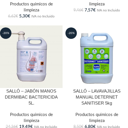
Productos químicos de
limpieza
limpieza
7,57
€
9,46
€
IVA no Incluido
5,30
€
6,62
€
IVA no Incluido
-20%
-20%
SALLÓ – JABÓN MANOS
SALLÓ – LAVAVAJILLAS
DERMIBAC BACTERICIDA
MANUAL DETERNET
5L.
SANITISER 5kg
Productos químicos de
Productos químicos de
limpieza
limpieza
19,49
€
6,80
€
24,36
€
8,50
€
IVA no Incluido
IVA no Incluido