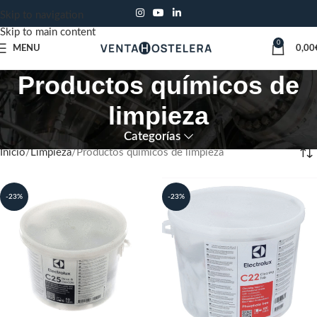
Skip to navigation
Skip to main content
0
MENU
0,00
Productos químicos de
limpieza
Categorías
Inicio
Limpieza
Productos químicos de limpieza
-23%
-23%