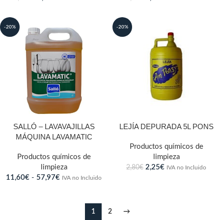
-20%
-20%
SALLÓ – LAVAVAJILLAS
LEJÍA DEPURADA 5L PONS
MÁQUINA LAVAMATIC
Productos químicos de
Productos químicos de
limpieza
limpieza
2,25
€
2,80
€
IVA no Incluido
11,60
€
-
57,97
€
IVA no Incluido
1
2
→