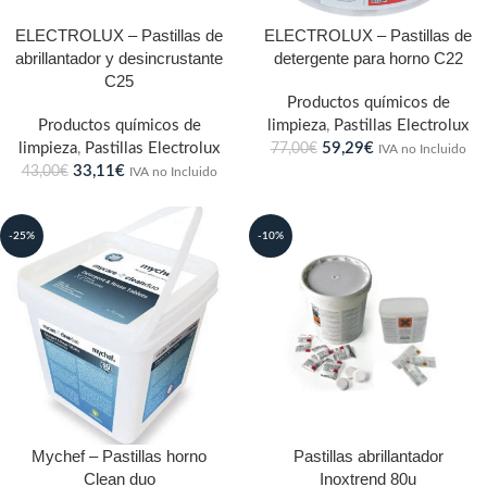
ELECTROLUX – Pastillas de
ELECTROLUX – Pastillas de
abrillantador y desincrustante
detergente para horno C22
C25
Productos químicos de
Productos químicos de
limpieza
,
Pastillas Electrolux
limpieza
,
Pastillas Electrolux
59,29
€
77,00
€
IVA no Incluido
33,11
€
43,00
€
IVA no Incluido
-25%
-10%
Mychef – Pastillas horno
Pastillas abrillantador
Clean duo
Inoxtrend 80u