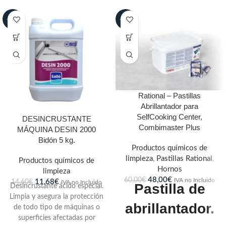
-20%
-20%
Rational – Pastillas
Abrillantador para
SelfCooking Center,
DESINCRUSTANTE
Combimaster Plus
MÁQUINA DESIN 2000
Bidón 5 kg.
Productos químicos de
limpieza
,
Pastillas Rational
,
Productos químicos de
Hornos
limpieza
48,00
€
60,00
€
IVA no Incluido
11,68
€
14,60
€
IVA no Incluido
Pastilla de
Desincrustante ácido especial.
Limpia y asegura la protección
abrillantador.
de todo tipo de máquinas o
superficies afectadas por