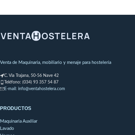
Las pastillas de
incrustaciones calcáreas
debidas a la dureza de las
abrillantador de
aguas o a la acción de los
RATIONAL para
detergentes, posee un alto
poder de reblandecimiento y
SelfCookingCenter®
eliminación de incrustaciones y
Combimaster
®Plus
otros residuos. Desincrustante
antical.
Las sustancias de
ENVASADO: Garrafas de 5 Kg
mantenimiento son altamente
Venta de Maquinaria, mobiliario y menaje para hostelería
eficaces, protegen de forma
activa y son decisivas para
prolongar la vida de su
C. Via Trajana, 50-56 Nave 42
SelfCookingCenter® o
Teléfono: (034) 93 357 54 87
Combimaster®Plus. . La zona
E-mail: info@ventahostelera.com
de cocción queda totalmente
limpia, higiénica y brillante.
50 unidades
PRODUCTOS
Maquinaria Auxiliar
Lavado