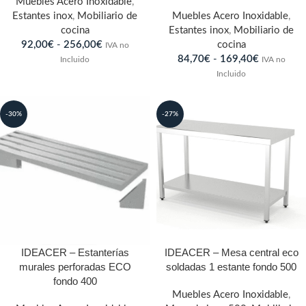
Muebles Acero Inoxidable
,
Estantes inox
,
Mobiliario de
Muebles Acero Inoxidable
,
cocina
Estantes inox
,
Mobiliario de
92,00
€
-
256,00
€
cocina
IVA no
84,70
€
-
169,40
€
Incluido
IVA no
Incluido
-30%
-27%
IDEACER – Estanterías
IDEACER – Mesa central eco
murales perforadas ECO
soldadas 1 estante fondo 500
fondo 400
Muebles Acero Inoxidable
,