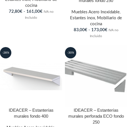
murales fondo 250
cocina
72,80
€
-
161,00
€
IVA no
Muebles Acero Inoxidable
,
Incluido
Estantes inox
,
Mobiliario de
cocina
83,00
€
-
173,00
€
IVA no
Incluido
-28%
-30%
IDEACER – Estanterías
IDEACER – Estanterías
murales fondo 400
murales perforada ECO fondo
250