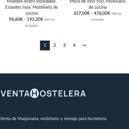
Muebles Acero Inoxidable
,
Mesa de inox 500
,
Mobiliario
Estantes inox
,
Mobiliario de
de cocina
cocina
327,00
€
-
478,00
€
IVA no
96,60
€
-
193,20
€
IVA no
Incluido
Incluido
1
2
3
4
→
Venta de Maquinaria, mobiliario y menaje para hostelería