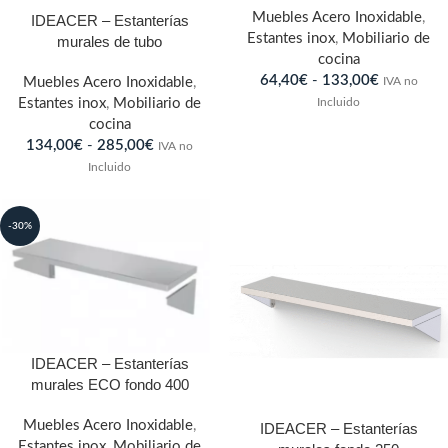
Muebles Acero Inoxidable
,
IDEACER – Estanterías
Estantes inox
,
Mobiliario de
murales de tubo
cocina
64,40
€
-
133,00
€
IVA no
Muebles Acero Inoxidable
,
Incluido
Estantes inox
,
Mobiliario de
cocina
134,00
€
-
285,00
€
IVA no
Incluido
-30%
IDEACER – Estanterías
murales ECO fondo 400
Muebles Acero Inoxidable
,
IDEACER – Estanterías
Estantes inox
,
Mobiliario de