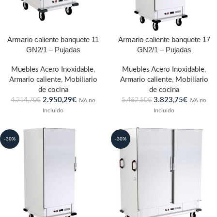
Armario caliente banquete 11
Armario caliente banquete 17
GN2/1 – Pujadas
GN2/1 – Pujadas
Muebles Acero Inoxidable
,
Muebles Acero Inoxidable
,
Armario caliente
,
Mobiliario
Armario caliente
,
Mobiliario
de cocina
de cocina
2.950,29
€
3.823,75
€
4.214,70
€
5.462,50
€
IVA no
IVA no
Incluido
Incluido
-30%
-30%