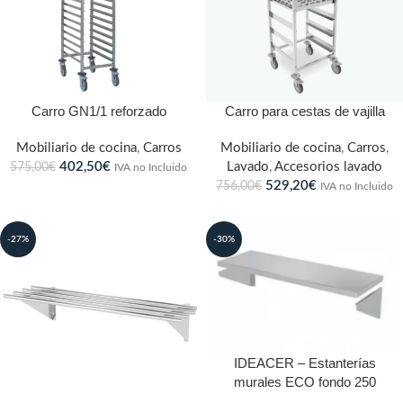
Carro GN1/1 reforzado
Carro para cestas de vajilla
Mobiliario de cocina
,
Carros
Mobiliario de cocina
,
Carros
,
402,50
€
Lavado
,
Accesorios lavado
575,00
€
IVA no Incluido
529,20
€
756,00
€
IVA no Incluido
-27%
-30%
IDEACER – Estanterías
murales ECO fondo 250