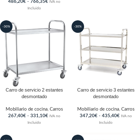
486,20
€
-
766,35
€
IVA no
Incluido
-30%
-30%
Carro de servicio 2 estantes
Carro de servicio 3 estantes
desmontado
desmontado
Mobiliario de cocina
,
Carros
Mobiliario de cocina
,
Carros
267,40
€
-
331,10
€
347,20
€
-
435,40
€
IVA no
IVA no
Incluido
Incluido