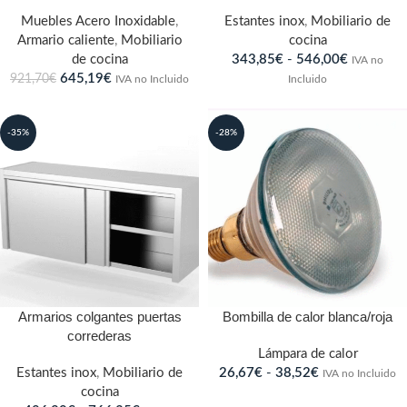
Muebles Acero Inoxidable
,
Estantes inox
,
Mobiliario de
Armario caliente
,
Mobiliario
cocina
de cocina
343,85
€
-
546,00
€
IVA no
645,19
€
921,70
€
IVA no Incluido
Incluido
-35%
-28%
Armarios colgantes puertas
Bombilla de calor blanca/roja
correderas
Lámpara de calor
Estantes inox
,
Mobiliario de
26,67
€
-
38,52
€
IVA no Incluido
cocina