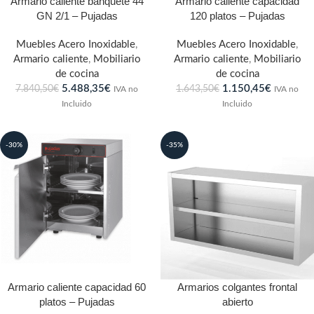
Armario caliente banquete 44
Armario caliente capacidad
GN 2/1 – Pujadas
120 platos – Pujadas
Muebles Acero Inoxidable
,
Muebles Acero Inoxidable
,
Armario caliente
,
Mobiliario
Armario caliente
,
Mobiliario
de cocina
de cocina
5.488,35
€
1.150,45
€
7.840,50
€
1.643,50
€
IVA no
IVA no
Incluido
Incluido
-30%
-35%
Armario caliente capacidad 60
Armarios colgantes frontal
platos – Pujadas
abierto