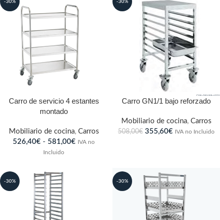
-30%
-30%
Carro de servicio 4 estantes
Carro GN1/1 bajo reforzado
montado
Mobiliario de cocina
,
Carros
Mobiliario de cocina
,
Carros
355,60
€
508,00
€
IVA no Incluido
526,40
€
-
581,00
€
IVA no
Incluido
-30%
-30%