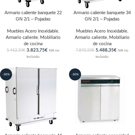
Armario caliente banquete 22
Armario caliente banquete 34
GN 2/1 – Pujadas
GN 2/1 – Pujadas
Muebles Acero Inoxidable
,
Muebles Acero Inoxidable
,
Armario caliente
,
Mobiliario
Armario caliente
,
Mobiliario
de cocina
de cocina
3.823,75
€
5.488,35
€
5.462,50
€
7.840,50
€
IVA no
IVA no
Incluido
Incluido
-30%
-30%