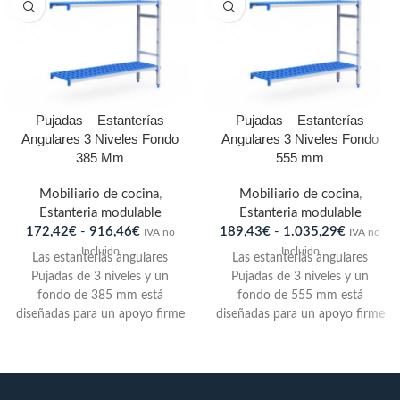
Pujadas – Estanterías
Pujadas – Estanterías
Angulares 3 Niveles Fondo
Angulares 3 Niveles Fondo
385 Mm
555 mm
Mobiliario de cocina
,
Mobiliario de cocina
,
Estanteria modulable
Estanteria modulable
172,42
€
-
916,46
€
189,43
€
-
1.035,29
€
IVA no
IVA no
Incluido
Incluido
Las estanterías angulares
Las estanterías angulares
Pujadas de 3 niveles y un
Pujadas de 3 niveles y un
fondo de 385 mm está
fondo de 555 mm está
diseñadas para un apoyo firme
diseñadas para un apoyo firme
y resistente. Cada estante
y resistente. Cada estante
cuenta con una capacidad de
cuenta con una capacidad de
carga de 150 kg repartida a lo
carga de 150 kg repartida a lo
largo de su superficie, lo que
largo de su superficie, lo que