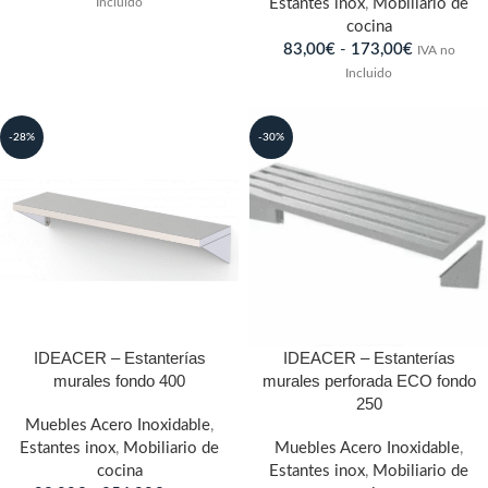
Incluido
Estantes inox
,
Mobiliario de
cocina
83,00
€
-
173,00
€
IVA no
Incluido
-28%
-30%
IDEACER – Estanterías
IDEACER – Estanterías
murales fondo 400
murales perforada ECO fondo
250
Muebles Acero Inoxidable
,
Estantes inox
,
Mobiliario de
Muebles Acero Inoxidable
,
cocina
Estantes inox
,
Mobiliario de