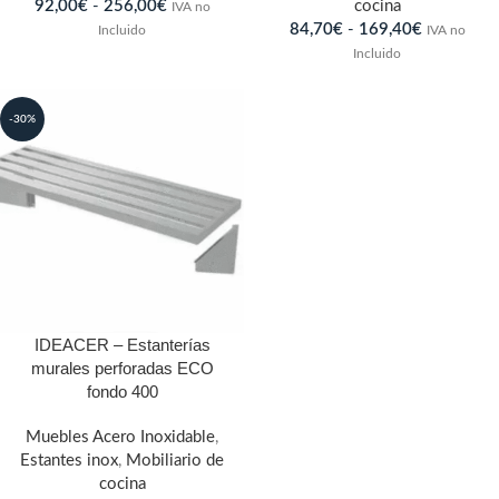
92,00
€
-
256,00
€
cocina
IVA no
84,70
€
-
169,40
€
Incluido
IVA no
Incluido
-30%
IDEACER – Estanterías
murales perforadas ECO
fondo 400
Muebles Acero Inoxidable
,
Estantes inox
,
Mobiliario de
cocina