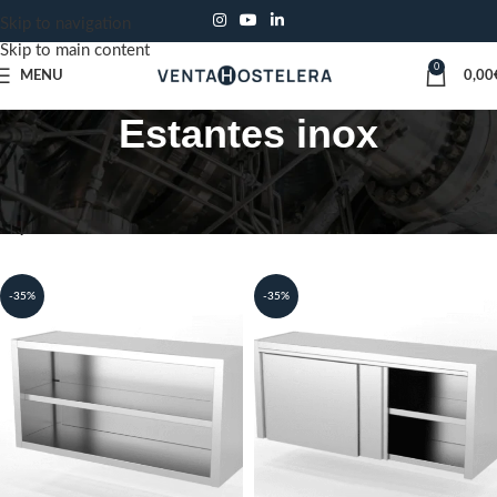
Skip to navigation
Skip to main content
0
MENU
0,00
Estantes inox
Inicio
Mobiliario de cocina
Muebles Acero Inoxidable
Estantes inox
-35%
-35%