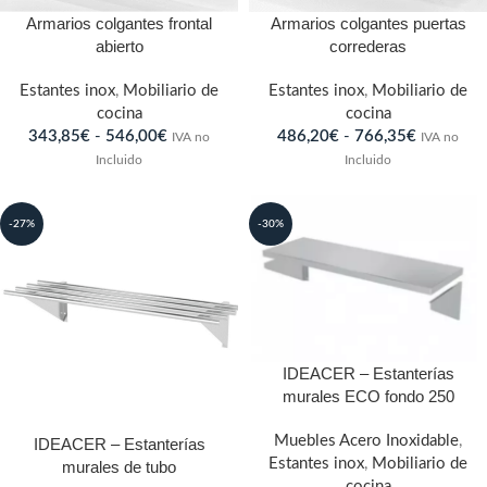
Armarios colgantes frontal
Armarios colgantes puertas
abierto
correderas
Estantes inox
,
Mobiliario de
Estantes inox
,
Mobiliario de
cocina
cocina
343,85
€
-
546,00
€
486,20
€
-
766,35
€
IVA no
IVA no
Incluido
Incluido
-27%
-30%
IDEACER – Estanterías
murales ECO fondo 250
Muebles Acero Inoxidable
,
IDEACER – Estanterías
Estantes inox
,
Mobiliario de
murales de tubo
cocina