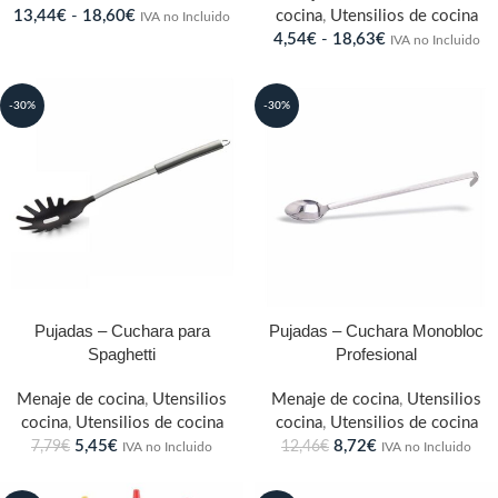
13,44
€
-
18,60
€
cocina
,
Utensilios de cocina
IVA no Incluido
4,54
€
-
18,63
€
IVA no Incluido
-30%
-30%
Pujadas – Cuchara para
Pujadas – Cuchara Monobloc
Spaghetti
Profesional
Menaje de cocina
,
Utensilios
Menaje de cocina
,
Utensilios
cocina
,
Utensilios de cocina
cocina
,
Utensilios de cocina
5,45
€
8,72
€
7,79
€
12,46
€
IVA no Incluido
IVA no Incluido