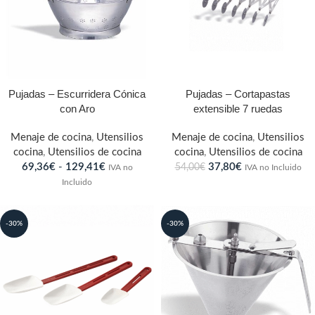
Pujadas – Escurridera Cónica
Pujadas – Cortapastas
con Aro
extensible 7 ruedas
Menaje de cocina
,
Utensilios
Menaje de cocina
,
Utensilios
cocina
,
Utensilios de cocina
cocina
,
Utensilios de cocina
69,36
€
-
129,41
€
37,80
€
54,00
€
IVA no
IVA no Incluido
Incluido
-30%
-30%