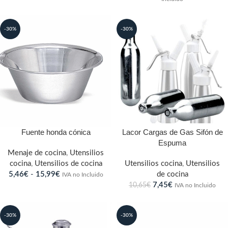
-30%
-30%
Fuente honda cónica
Lacor Cargas de Gas Sifón de
Espuma
Menaje de cocina
,
Utensilios
cocina
,
Utensilios de cocina
Utensilios cocina
,
Utensilios
5,46
€
-
15,99
€
de cocina
IVA no Incluido
7,45
€
10,65
€
IVA no Incluido
-30%
-30%