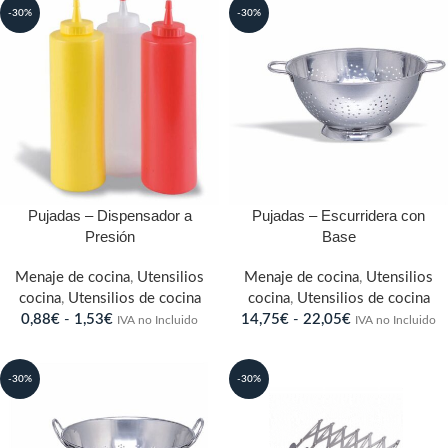
-30%
-30%
Pujadas – Dispensador a
Pujadas – Escurridera con
Presión
Base
Menaje de cocina
,
Utensilios
Menaje de cocina
,
Utensilios
cocina
,
Utensilios de cocina
cocina
,
Utensilios de cocina
0,88
€
-
1,53
€
14,75
€
-
22,05
€
IVA no Incluido
IVA no Incluido
-30%
-30%