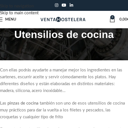
Skip to navigation
Skip to main content
0
MENU
0,00
Utensilios de cocina
Los utensilios de cocina son accesorios indispensables que no
pueden faltar en ninguna cocina, dentro de ellos encontramos
algunos esenciales como las
espátulas y espumaderas
.
Con ellas podrás ayudarte a manejar mejor los ingredientes en las
sartenes, escurrir aceite y servir cómodamente los platos. Hay
diferentes diseños y están elaboradas en distintos materiales:
madera, silicona, acero inoxidable…
Las
pinzas de cocina
también son uno de esos utensilios de cocina
muy prácticos para dar la vuelta a los filetes y pescados, las
croquetas y cualquier tipo de frito