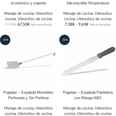
económico y soporte
Silicona Alta Temperatura
Menaje de cocina
,
Utensilios
Menaje de cocina
,
Utensilios
cocina
,
Utensilios de cocina
cocina
,
Utensilios de cocina
67,50
€
7,38
€
-
9,63
€
97,00
€
IVA no Incluido
IVA no Incluido
-30%
-30%
Pujadas – Espátula Monobloc
Pujadas – Espátula Pastelera
Perforada y Sin Perforar
con Mango ABS
Menaje de cocina
,
Utensilios
Menaje de cocina
,
Utensilios
cocina
,
Utensilios de cocina
cocina
,
Utensilios de cocina