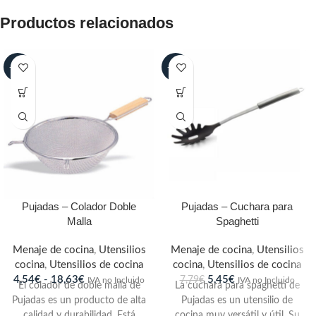
Productos relacionados
-30%
-30%
Pujadas – Colador Doble
Pujadas – Cuchara para
Malla
Spaghetti
Menaje de cocina
,
Utensilios
Menaje de cocina
,
Utensilios
cocina
,
Utensilios de cocina
cocina
,
Utensilios de cocina
4,54
€
-
18,63
€
5,45
€
7,79
€
IVA no Incluido
IVA no Incluido
El colador de doble malla de
La cuchara para spaghetti de
Pujadas es un producto de alta
Pujadas es un utensilio de
calidad y durabilidad. Está
cocina muy versátil y útil. Su