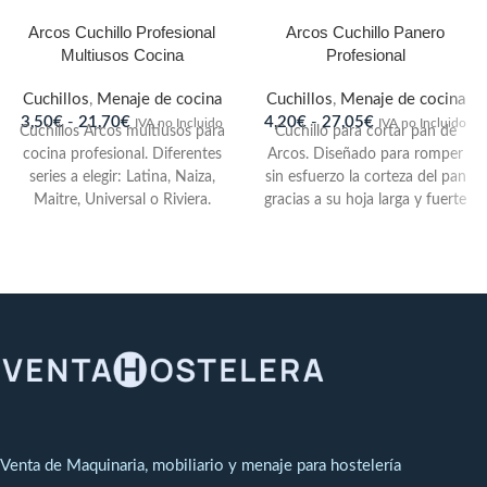
Arcos Cuchillo Profesional
Arcos Cuchillo Panero
Multiusos Cocina
Profesional
Cuchillos
,
Menaje de cocina
Cuchillos
,
Menaje de cocina
3,50
€
-
21,70
€
4,20
€
-
27,05
€
IVA no Incluido
IVA no Incluido
Cuchillos Arcos multiusos para
Cuchillo para cortar pan de
cocina profesional. Diferentes
Arcos. Diseñado para romper
series a elegir: Latina, Naiza,
sin esfuerzo la corteza del pan
Maitre, Universal o Riviera.
gracias a su hoja larga y fuerte
Diseñados para uso cotidiano,
y su ondulado filo. Con un
de gran ligereza y sencillez en
estilo clásico pensando en el
sus formas. Fabricado en acero
uso diario sin renunciar al
inoxidable de alto rendimiento
diseño. Mango de POM, muy
y durabilidad NITRUM
®.
En
resistente e indeformable a
cada producto creado por
temperaturas extremas.
Arcos hay un cuidado exquisito
Fabricado en acero inoxidable
en los detalles. Con certificado
de alto rendimiento y
ISO 9001:2008 que corrobora
durabilidad NITRUM
®.
En
y reconoce su calidad
cada producto creado por
internacionalmente. También
Arcos hay un cuidado exquisito
Venta de Maquinaria, mobiliario y menaje para hostelería
dispone de un Registro
en los detalles. Con certificado