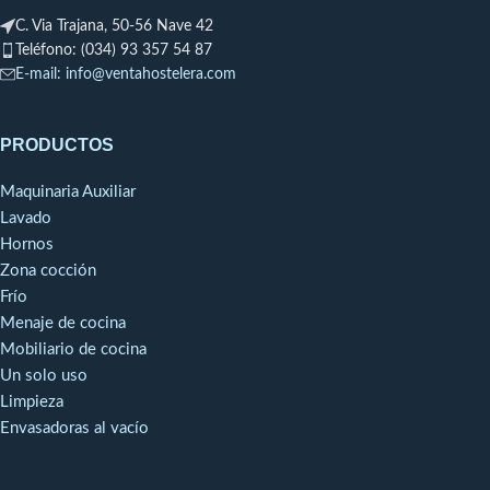
Sanitario (39.03065/AB), y la
ISO 9001:2008 que corrobora
C. Via Trajana, 50-56 Nave 42
prestigiosa certificación
y reconoce su calidad
Teléfono: (034) 93 357 54 87
norteamericana NSF (National
internacionalmente. También
E-mail: info@ventahostelera.com
Standard Food).
dispone de un Registro
Sanitario (39.03065/AB), y la
prestigiosa certificación
PRODUCTOS
norteamericana NSF (National
Standard Food).
Maquinaria Auxiliar
Lavado
Hornos
Zona cocción
Frío
Menaje de cocina
Mobiliario de cocina
Un solo uso
Limpieza
Envasadoras al vacío