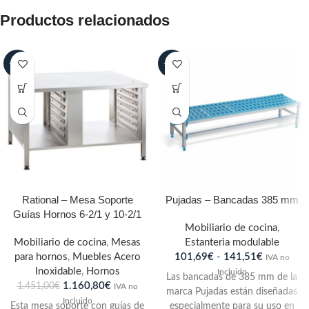
Productos relacionados
-20%
-30%
Rational – Mesa Soporte
Pujadas – Bancadas 385 mm
Guías Hornos 6-2/1 y 10-2/1
Mobiliario de cocina
,
Mobiliario de cocina
,
Mesas
Estanteria modulable
para hornos
,
Muebles Acero
101,69
€
-
141,51
€
IVA no
Inoxidable
,
Hornos
Incluido
Las bancadas de 385 mm de la
1.160,80
€
1.451,00
€
IVA no
marca Pujadas están diseñadas
Incluido
Esta mesa soporte con guías de
especialmente para su uso en