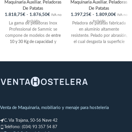
Maquinaria Auxiliar
,
Peladoras
Maquinaria Auxiliar
,
Peladoras
De Patatas
De Patatas
1.818,75
€
-
1.876,50
€
1.397,25
€
-
1.809,00
€
IVA no
IVA no
Incluido
Incluido
La gama de peladoras Inox
Peladora de patatas fabricada
Professional de Sammic se
en aluminio altamente
compone de modelos de
entre
resistente. Pelado por abrasión,
10 y 30 Kg de capacidad
y
el cual desgasta la superficie
sirven para pelar
patatas,
del producto por rozamiento.
zanahorias u otros productos
El abrasivo es sumamente
similares. 10 Kg. / ciclo.
resistente y duradero. PPC:
modelo con toma de
accesorios en posición fija.
Venta de Maquinaria, mobiliario y menaje para hostelería
C. Via Trajana, 50-56 Nave 42
Teléfono: (034) 93 357 54 87