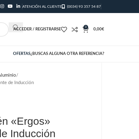
ATENCIÓN AL CLIENTE
(0034) 93 357 54 87
0
ACCEDER / REGISTRARSE
0,00
€
OFERTAS
¿BUSCAS ALGUNA OTRA REFERENCIA?
Aluminio
ente de Inducción
én «Ergos»
de Inducción