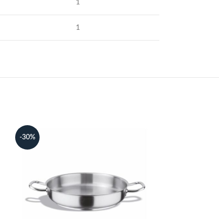
1
1
-30%