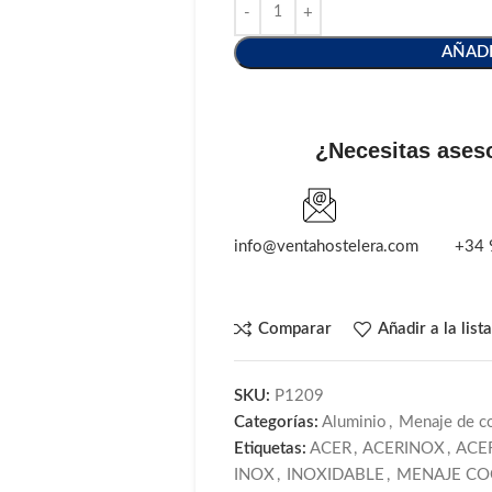
AÑADI
¿Necesitas ases
info@ventahostelera.com
+34 
Comparar
Añadir a la list
SKU:
P1209
Categorías:
Aluminio
,
Menaje de c
Etiquetas:
ACER
,
ACERINOX
,
ACE
INOX
,
INOXIDABLE
,
MENAJE CO