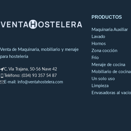
corrobora y r
domésticas de uso diario. Remaches
internacionalment
machihembrados de acero inoxidable,
un Registro Sanit
alta resistencia a la corrosión. El taco
PRODUCTOS
la prestigio
está realizado en madera de bambú.
norteamericana NS
Maquinaria Auxiliar
Incluye un cuchillo cocinero, uno
F
Lavado
especial para verduras, un cuchillo
Hornos
jamonero, uno de pan y unas tijeras.
Venta de Maquinaria, mobiliario y menaje
Zona cocción
para hostelería
Frío
Menaje de cocina
C. Via Trajana, 50-56 Nave 42
Mobiliario de cocina
Teléfono: (034) 93 357 54 87
Un solo uso
E-mail: info@ventahostelera.com
Limpieza
Envasadoras al vací