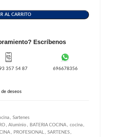
R AL CARRITO
oramiento? Escríbenos
93 357 54 87
696678356
a de deseos
ocina
,
Sartenes
RO
,
Aluminio
,
BATERIA COCINA
,
cocina
,
CINA
,
PROFESIONAL
,
SARTENES
,