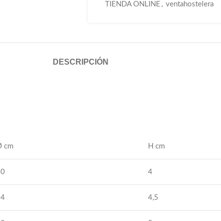
TIENDA ONLINE
,
ventahostelera
DESCRIPCIÓN
Ø cm
H cm
20
4
24
4,5