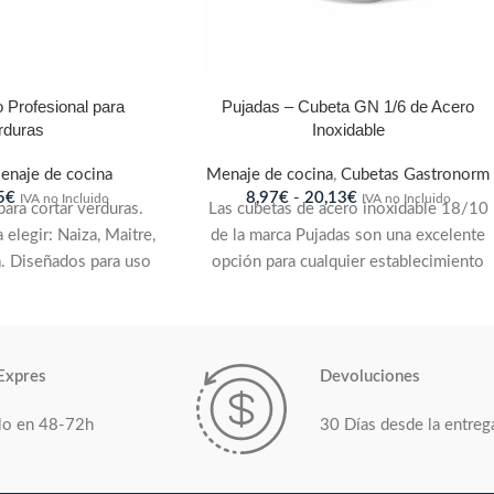
o Profesional para
Pujadas – Cubeta GN 1/6 de Acero
rduras
Inoxidable
enaje de cocina
Menaje de cocina
,
Cubetas Gastronorm
5
€
8,97
€
-
20,13
€
IVA no Incluido
IVA no Incluido
para cortar verduras.
Las cubetas de acero inoxidable 18/10
 elegir: Naiza, Maitre,
de la marca Pujadas son una excelente
a. Diseñados para uso
opción para cualquier establecimiento
a fuerte, filo liso y
de alimentación que requiera un
ia, pela y corta frutas
producto duradero y versátil. Cumplen
abricados en acero
con los estándares de calidad de la
alto rendimiento y
norma EN-631.2 y están diseñadas para
Expres
Devoluciones
NITRUM
®.
En cada
ofrecer una combinación óptima de
o por Arcos hay un
limpieza y capacidad. Gracias a sus
lo en 48-72h
30 Días desde la entreg
 en los detalles. Con
bordes reforzados, son altamente
SO 9001:2008 que
resistentes a impactos y pueden