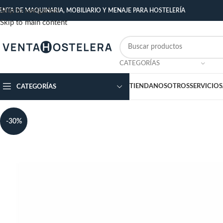
Skip to navigation
ENTA DE MAQUINARIA, MOBILIARIO Y MENAJE PARA HOSTELERÍA
Skip to main content
CATEGORÍAS
TIENDA
NOSOTROS
SERVICIOS
CATEGORÍAS
-30%