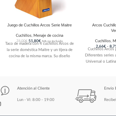
Juego de Cuchillos Arcos Serie Maitre
Arcos Cuchill
Ve
Cuchillos
,
Menaje de cocina
51,80
€
Cuchillos
,
M
74,00
€
IVA no Incluido
Taco de madera con 4 cuchillos Arcos de
2,66
€
-
8,7
Cuchillos Arcos 
la serie doméstica Maitre y un tijera de
Diferentes series a
cocina de la misma marca. Su diseño
Universal o Latin
cuenta con líneas redondeadas para un
cotidiano, de hoj
uso cotidiano, de fácil manipulación.
punta estable. Limp
Fabricado en exclusivo acero inoxidable
y verduras. F
de alto rendimiento y durabilidad
inoxidable de 
NITRUM®. Mangos de nylon con
Atención al Cliente
Envío 
durabilidad 
microesferas, material plástico de gran
producto cread
resistencia mecánica, poco peso y buen
Lun - Vi: 8:00 - 19:00
Recíbe
cuidado exquisito
acabado superficial, de muy buena
certificado I
aplicación para aquellas piezas