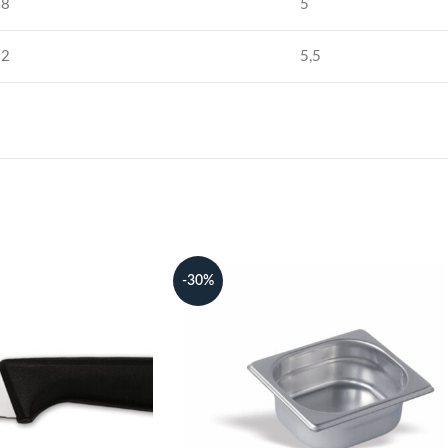
28
5
32
5,5
-30%