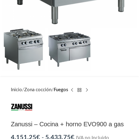
Inicio
Zona cocción
Fuegos
Zanussi – Cocina + horno EVO900 a gas
4.151,25
€
-
5.433,75
€
IVA no Incluido