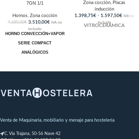
7GN 1/1
Zona cocción
,
Placas
inducción
Hornos
,
Zona cocción
1.398,75
€
-
1.597,50
€
IVA no
3.510,00
€
4.680,00
€
IVA no
Incluido
VITROCERÁMICA
Incluido
HORNO CONVECCIÓN+VAPOR
SERIE COMPACT
ANALÓGICOS
MODELO CDA-107 -
ELÉCTRICO
Dimensiones: 800 x 800 x 820
mm.
Potencia eléctrica: 8.3
KW,400VII`+N
Capacidad: 7 bandejas GN 1/1
Venta de Maquinaria, mobiliario y menaje para hostelería
7 Posiciones regulación de
C. Via Trajana, 50-56 Nave 42
humedad