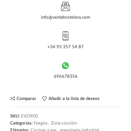
info@ventahostelera.com
+34 93 357 54 87
696678356
Comparar
Añadir a la lista de deseos
SKU:
EVO900
Categorías:
Fuegos
,
Zona cocción
Etiquetas:
Cocinas a gas
,
maquinaria industrial
,