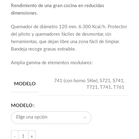
Rendimiento de una gran cocina en reducidas
dimensiones.
Quemador de diámetro 120 mm. 6.300 Kcal/h. Protector
del piloto y quemadores fáciles de desmontar, sin
herramientas, que dejan libre una zona fácil de limpiar.
Bandeja recoge grasas extraíble.
Amplia gamma de elementos modulares:
741 (con horno 5Kw)
,
S721
,
S741
,
MODELO
T721
,
T741
,
T761
MODELO