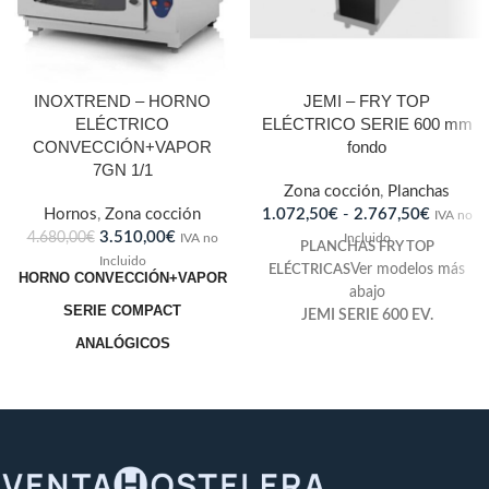
INOXTREND – HORNO
JEMI – FRY TOP
ELÉCTRICO
ELÉCTRICO SERIE 600 mm
CONVECCIÓN+VAPOR
fondo
7GN 1/1
Zona cocción
,
Planchas
Hornos
,
Zona cocción
1.072,50
€
-
2.767,50
€
IVA no
3.510,00
€
4.680,00
€
IVA no
Incluido
PLANCHAS FRY TOP
Incluido
ELÉCTRICAS
Ver modelos más
HORNO CONVECCIÓN+VAPOR
abajo
SERIE COMPACT
JEMI SERIE 600 EV.
ANALÓGICOS
En Jemi hemos desarrollado
una nueva gama 600, más
MODELO CDA-107 -
atractiva, funcional y más
ELÉCTRICO
completa con todos los
elementos necesarios en una
Dimensiones: 800 x 800 x 820
cocina, sin perder su formato
mm.
snack y siempre con la