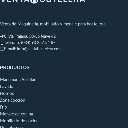
posibilidad de escoger los
Potencia eléctrica: 8.3
elementos a gas o eléctricos.
KW,400VII`+N
Construida en acero inoxidable.
Capacidad: 7 bandejas GN 1/1
Venta de Maquinaria, mobiliario y menaje para hostelería
7 Posiciones regulación de
C. Via Trajana, 50-56 Nave 42
humedad
Teléfono: (034) 93 357 54 87
E-mail: info@ventahostelera.com
80 comidas
PRODUCTOS
Maquinaria Auxiliar
Lavado
Hornos
Zona cocción
Frío
Menaje de cocina
Mobiliario de cocina
Un solo uso