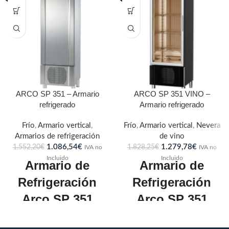
ARCO SP 351 – Armario
ARCO SP 351 VINO –
refrigerado
Armario refrigerado
Frío
,
Armario vertical
,
Frío
,
Armario vertical
,
Nevera
Armarios de refrigeración
de vino
1.086,54
€
1.279,78
€
1.552,20
€
1.828,25
€
IVA no
IVA no
Incluido
Incluido
Armario de
Armario de
Refrigeración
Refrigeración
Arco SP 351
Arco SP 351
COMERSA
FARMACIA