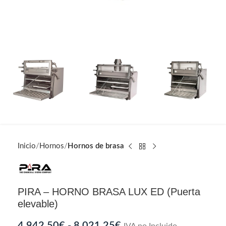
Inicio
Hornos
Hornos de brasa
PIRA – HORNO BRASA LUX ED (Puerta
elevable)
4.942,50
€
-
8.021,25
€