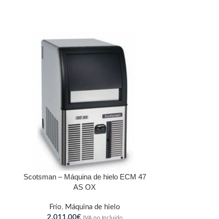
Scotsman – Máquina de hielo ECM 47
AS OX
Frío
,
Máquina de hielo
2.011,00
€
IVA no Incluido