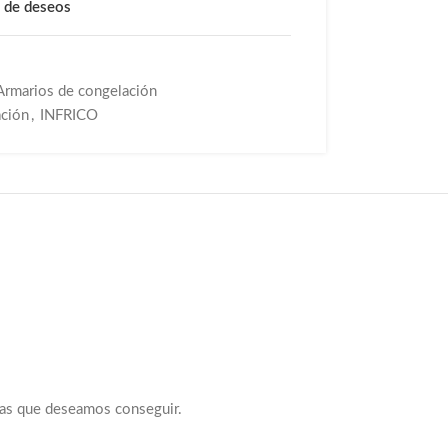
a de deseos
Armarios de congelación
ación
,
INFRICO
uras que deseamos conseguir.