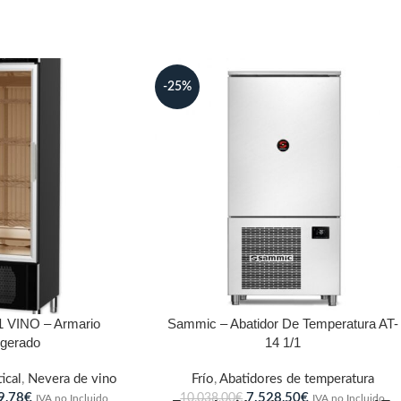
-25%
 VINO – Armario
Sammic – Abatidor De Temperatura AT-
rigerado
14 1/1
ical
,
Nevera de vino
Frío
,
Abatidores de temperatura
9,78
€
7.528,50
€
10.038,00
€
IVA no Incluido
IVA no Incluido