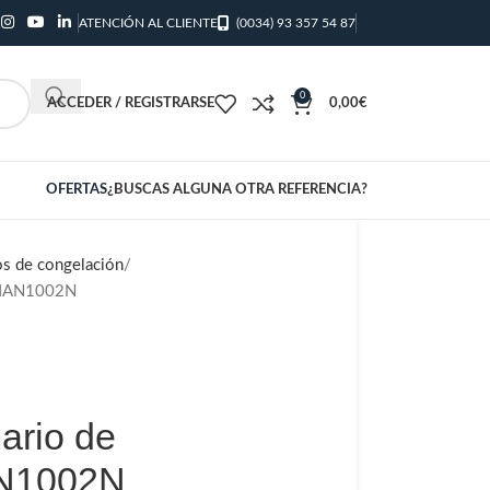
ATENCIÓN AL CLIENTE
(0034) 93 357 54 87
0
ACCEDER / REGISTRARSE
0,00
€
OFERTAS
¿BUSCAS ALGUNA OTRA REFERENCIA?
os de congelación
n IAN1002N
ario de
AN1002N