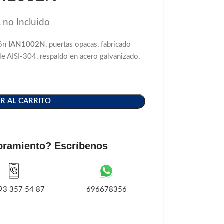
 no Incluido
ión
IAN1002N
, puertas opacas, fabricado
ble AISI-304, respaldo en acero galvanizado.
R AL CARRITO
oramiento? Escríbenos
93 357 54 87
696678356