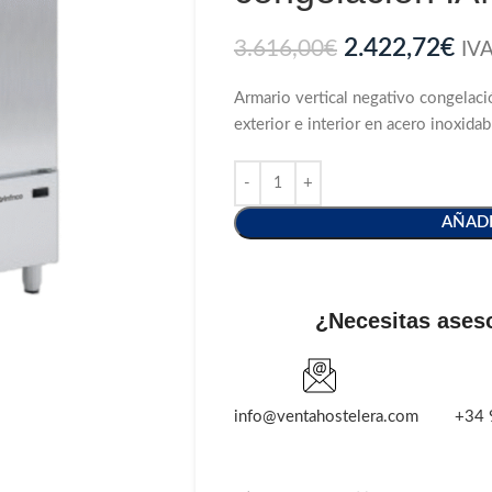
2.422,72
€
3.616,00
€
IVA
Armario vertical negativo congelac
exterior e interior en acero inoxida
AÑADI
¿Necesitas ases
info@ventahostelera.com
+34 