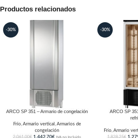
Productos relacionados
-30%
-30%
ARCO SP 351 – Armario de congelación
ARCO SP 351
ref
Frío
,
Armario vertical
,
Armarios de
congelación
Frío
,
Armario vert
1.442,70
€
1.27
2.061,00
€
1.828,25
€
IVA no Incluido