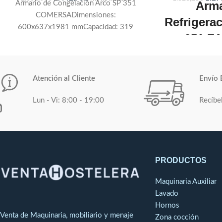
Arma
Armario de Congelación Arco SP 351
COMERSADimensiones:
Refrigera
600x637x1981 mmCapacidad: 319
351 F
LPuetas: 1Estantes: 3Potencia
Frigorífica: 513W a -10ºCConsumo:
CO
541WRégimen de Temperatura a 40ºC:
Dimensiones
: 6
-16C +-20ºC
Atención al Cliente
Envío 
Capaci
Lun - Vi: 8:00 - 19:00
Recíbe
Pu
Est
Potencia Frigorí
Consu
PRODUCTOS
Régimen de Tem
Maquinaria Auxiliar
Lavado
Exterior en acer
Hornos
Venta de Maquinaria, mobiliario y menaje
mate y cámara tot
Zona cocción