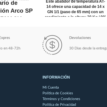
Este abatidor de temperatura AT-
rio de
14 ofrece una capacidad de 14 x
ción Arco SP
GN 1/1 (paso de 65 mm) con un
rendimiento a la altura: 39 Kg / 90'
ARMACIA
de refrigeración y 23 Kg / 240' de
MERSA
ultra congelación.
Las sondas de corazón están
00 x 637 x 1981 mm
Expres
Devoluciones
incluidas, así como la conectivida
dad:
319 L
bluetooth.
lo en 48-72h
30 Días desde la entreg
etas:
1
antes:
3
fica
: 513W a -10ºC
mo:
411W
INFORMACIÓN
peratura a
40ºC: +2
Mi Cuenta
+6ºC
Política de Cookies
o plastificado negra
Términos y Condiciones
almente en acero inox
Política de Privacidad