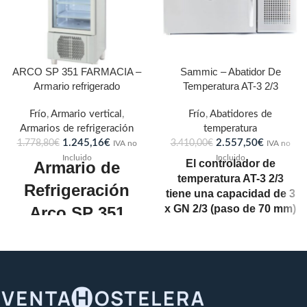
ARCO SP 351 FARMACIA –
Sammic – Abatidor De
Armario refrigerado
Temperatura AT-3 2/3
Frío
,
Armario vertical
,
Frío
,
Abatidores de
Armarios de refrigeración
temperatura
1.245,16
€
2.557,50
€
1.778,80
€
3.410,00
€
IVA no
IVA no
Incluido
Incluido
El controlador de
Armario de
temperatura AT-3 2/3
Refrigeración
tiene una capacidad de 3
x GN 2/3 (paso de 70 mm)
Arco SP 351
y puede utilizarse para la
FARMACIA
refrigeración, la
congelación, la sonda
COMERSA
cardíaca y el registro de
Dimensiones:
600x637x1981
datos.
mm
El AT-3 tiene una