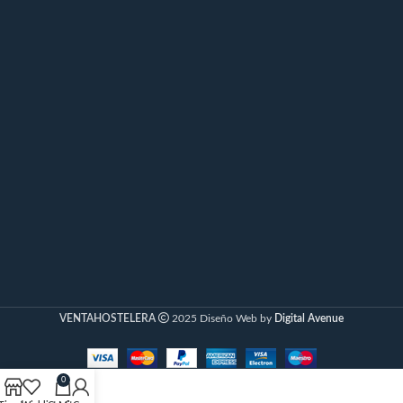
tecnología LED.
Refrigerante R134A.
Ancho x alto útil puerta
grande: 480x1303mm.
Bandeja Farmacia:
435x416mm.
Nº bandejas máximo por
puerta grande: 18 uds.
Conexión: 230V / 50Hz.
VENTAHOSTELERA
2025 Diseño Web by
Digital Avenue
0