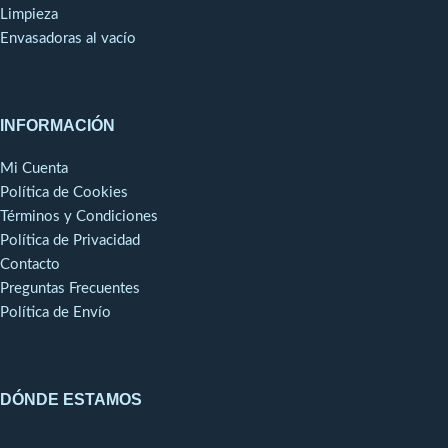
recubrimiento anticorrosión.
Limpieza
Cámara con esquinas
Envasadoras al vacío
redondeadas, para facilitar la
limpieza.
Desagüe en el interior de la
cámara.
INFORMACIÓN
Guías y estantes cámara
fácilmente desmontables para
Mi Cuenta
limpieza.
Política de Cookies
Puertas con cristal
Términos y Condiciones
termoaislante bajo emisivo y
bisagra pivotante con bloqueo
Política de Privacidad
de apertura.
Contacto
Burlete de triple cámara
Preguntas Frecuentes
fácilmente sustituible.
Política de Envío
Pies regulables en altura.
Control de temperatura
mediante termostato táctil, con
interruptores de ON/OFF.
DÓNDE ESTAMOS
Evaporación automática del
agua de desescarche.
Iluminación mediante