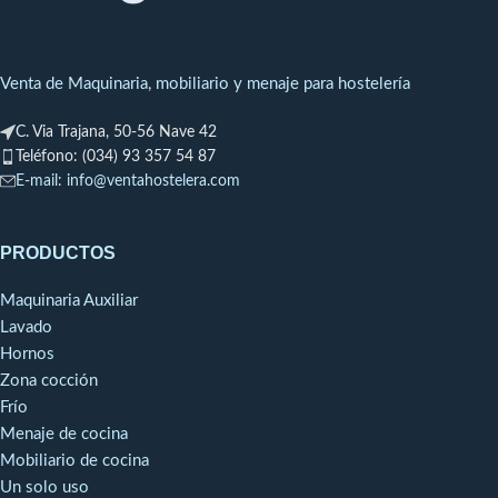
Capacidad
: 319 L
conectividad bluetooth
para el control remoto,
Puetas
: 1
una pantalla de cristal
Venta de Maquinaria, mobiliario y menaje para hostelería
Bandejas
: 6
líquido integrada para
facilitar el
Potencia Frigorífica
: 513W a
C. Via Trajana, 50-56 Nave 42
funcionamiento visual y
-10ºC
Teléfono: (034) 93 357 54 87
un mando giratorio para
Consumo:
411W
E-mail: info@ventahostelera.com
los cambios de volumen.
Régimen de Temperatura a
40ºC: +2 +6ºC
PRODUCTOS
Exterior y cámara totalmente
en chapa de acero plastificado
Maquinaria Auxiliar
blanco atóxica y
Lavado
autoextinguible, salvo la trasera
Hornos
en chapa galvanizada.
Zona cocción
Aislamiento de poliuretano
Frío
inyectado a alta presión, libre
Menaje de cocina
de CFC’s con densidad de 42
Kg/m3.
Mobiliario de cocina
Evaporador tratado con
Un solo uso