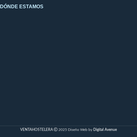
Evaporación automática del
DÓNDE ESTAMOS
agua de desescarche.
Iluminación mediante
tecnología LED.
Refrigerante R134A.
Ancho x alto útil puerta
grande: 480x1303mm.
Bandeja Farmacia:
435x416mm.
Nº bandejas máximo por
puerta grande: 18 uds.
Conexión: 230V / 50Hz.
VENTAHOSTELERA
2025 Diseño Web by
Digital Avenue