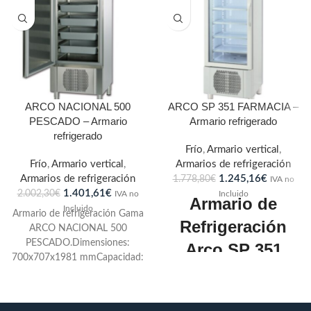
ARCO NACIONAL 500
ARCO SP 351 FARMACIA –
PESCADO – Armario
Armario refrigerado
refrigerado
Frío
,
Armario vertical
,
Frío
,
Armario vertical
,
Armarios de refrigeración
Armarios de refrigeración
1.245,16
€
1.778,80
€
IVA no
1.401,61
€
2.002,30
€
IVA no
Incluido
Armario de
Incluido
Armario de refrigeración Gama
Refrigeración
ARCO NACIONAL 500
PESCADO.Dimensiones:
Arco SP 351
700x707x1981 mmCapacidad:
FARMACIA
442 LPuetas: 1Juego de Guías:
6Potencia Frigorífica: 513W a
COMERSA
-10ºCConsumo: