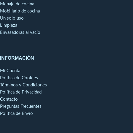
Menaje de cocina
Kg/m3.
Evaporador tratado con
Mobiliario de cocina
recubrimiento anticorrosión.
Un solo uso
Cámara con esquinas
Limpieza
redondeadas, para facilitar la
Envasadoras al vacío
limpieza.
Desagüe en el interior de la
cámara.
Guías y estantes cámara
INFORMACIÓN
fácilmente desmontables para
limpieza.
Mi Cuenta
Puertas con cristal
Política de Cookies
termoaislante bajo emisivo y
Términos y Condiciones
bisagra pivotante con bloqueo
de apertura.
Política de Privacidad
Burlete de triple cámara
Contacto
fácilmente sustituible.
Preguntas Frecuentes
Pies regulables en altura.
Política de Envío
Control de temperatura
mediante termostato táctil, con
interruptores de ON/OFF.