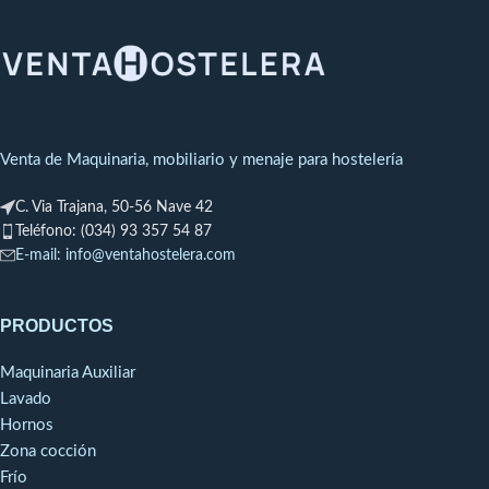
361WRégimen de Temperatura
Dimensiones:
600x637x1981
a 40ºC: -2 +2ºC
mm
Capacidad
: 319 L
Puetas
: 1
Bandejas
: 6
Venta de Maquinaria, mobiliario y menaje para hostelería
Potencia Frigorífica
: 513W a
-10ºC
C. Via Trajana, 50-56 Nave 42
Consumo:
411W
Teléfono: (034) 93 357 54 87
E-mail: info@ventahostelera.com
Régimen de Temperatura a
40ºC: +2 +6ºC
Exterior y cámara totalmente
PRODUCTOS
en chapa de acero plastificado
blanco atóxica y
Maquinaria Auxiliar
autoextinguible, salvo la trasera
Lavado
en chapa galvanizada.
Hornos
Aislamiento de poliuretano
Zona cocción
inyectado a alta presión, libre
Frío
de CFC’s con densidad de 42