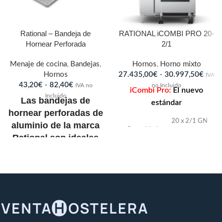
Rational – Bandeja de
RATIONAL iCOMBI PRO 20-
Hornear Perforada
2/1
Menaje de cocina
,
Bandejas
,
Hornos
,
Horno mixto
Hornos
27.435,00
€
-
30.997,50
€
IVA
43,20
€
-
82,40
€
IVA no
no Incluido
iCombi Pro:
El nuevo
Incluido
Las bandejas de
estándar
hornear perforadas de
20 x 2/1 GN
aluminio de la marca
Capacidad
/ 40 x 1/1
Rational son ideales
GN
para cocinar y hornear
alimentos ya que su
Número de
comidas por
300-500
revestimiento
día
antiadherente TriLax®
de tres capas
Rack
2/1, 1/1 GN
proporciona una
longitudinal