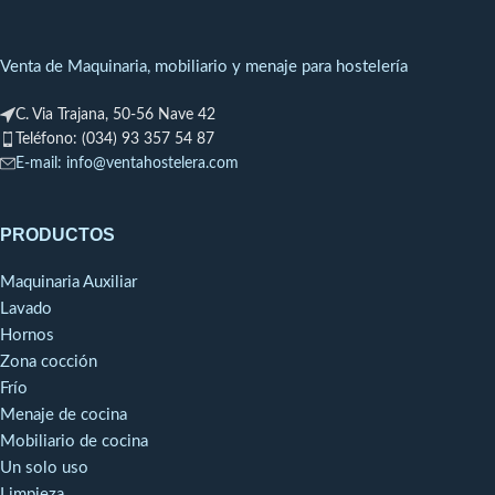
excelente resistencia
al desgaste y una
Ancho
1082 mm
larga vida útil.
Venta de Maquinaria, mobiliario y menaje para hostelería
Además, el hecho de
Profundidad
1117 mm
que los alimentos no
C. Via Trajana, 50-56 Nave 42
Teléfono: (034) 93 357 54 87
se adhieran a la
Altura
1807 mm
E-mail: info@ventahostelera.com
bandeja, facilita su
limpieza y reduce el
Acometida
R 3/4“
de agua
tiempo y esfuerzo
PRODUCTOS
necesario para
Desagüe
DN 50
limpiarla.
Maquinaria Auxiliar
Lavado
También son ligeras,
Presión de
Hornos
1,0 - 6,0 bar
lo que las hace fáciles
agua
Zona cocción
de manejar y
Frío
transportar.
Menaje de cocina
Sus tres capas de
Mobiliario de cocina
revestimiento
Un solo uso
Limpieza