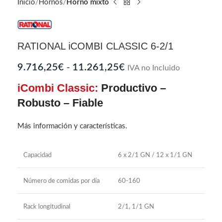
Inicio
Hornos
Horno mixto
RATIONAL iCOMBI CLASSIC 6-2/1
9.716,25
€
-
11.261,25
€
IVA no Incluido
iCombi Classic:
Productivo –
Robusto – Fiable
Más información y características.
Capacidad
6 x 2/1 GN / 12 x 1/1 GN
Número de comidas por día
60-160
Rack longitudinal
2/1, 1/1 GN