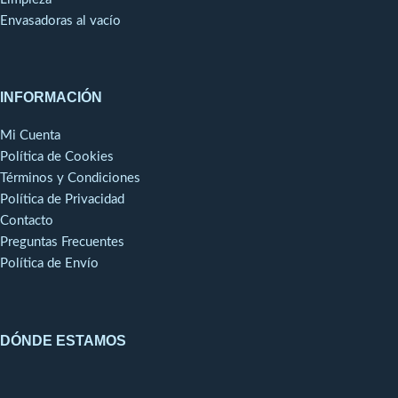
favorecen el dorado
Envasadoras al vacío
de los alimentos
gracias a una
distribución uniforme
del calor y una
INFORMACIÓN
cocción rápida y
homogénea.
Mi Cuenta
Política de Cookies
Son capaces de
Términos y Condiciones
soportar temperaturas
Política de Privacidad
de hasta 300ºC, lo que
Contacto
las hace perfectas
Preguntas Frecuentes
para usar en hornos y
Política de Envío
cocinas industriales.
DÓNDE ESTAMOS