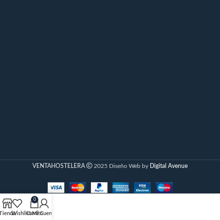
VENTAHOSTELERA
2025 Diseño Web by
Digital Avenue
0
Tienda
Wishlist
Carrito
Mi Cuenta