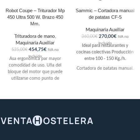
Robot Coupe – Triturador Mp
Sammic – Cortadora manual
450 Ultra 500 W. Brazo 450
de patatas CF-5
Mm.
Maquinaria Auxiliar
Trituradora de mano
,
270,00
€
360,00
€
IVA no
Maquinaria Auxiliar
Incluido
Ideal para restaurantes y
454,75
€
535,00
€
IVA no
cocinas colectivas Producción
Incluido
Asa ergonómica par mayor
entre 100 - 150 Kg./h.
comodidad de uso. Uña del
Cortadora de patatas manual,
bloque del motor que puede
con cuerpo de aleación ligera
utilizarse como punto de
inoxidable, ligero y resistente,
apoyo y pivote en el borde de
permite obtener un corte
un recipiente para facilitar su
limpio y uniforme, sin roturas
manipulación.Nuevo sistema
ni desperdicios. Tanto el mando
de recogida del cable de
como la tornillería son de acero
alimentación para guardarlo
inoxidable. La forma alargada
más fácilmente y optimizar su
de la palanca permite obtener
duración de vida útil. Cable de
un óptimo rendimiento con el
alimentación desmontable
mínimo esfuerzo.
Nuevo sistema patentado