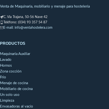
«Easy Plug» que facilita en caso
Venta de Maquinaria, mobiliario y menaje para hostelería
de avería, la sustitución del
cable de alimentación.Cuchilla
C. Via Trajana, 50-56 Nave 42
con revestimiento para
Teléfono: (034) 93 357 54 87
asegurar una higiene perfecta.
E-mail: info@ventahostelera.com
Afilado especialmente
estudiado para garantizar una
calidad óptima de corte yun
PRODUCTOS
gran rendimiento.Pie y cuchilla
totalmente desmontables,
Maquinaria Auxiliar
dispositivo exclusivo patentado
por Robot-Coupe, para una
Lavado
limpieza fácil, una higiene
Hornos
perfecta y un mantenimiento
Zona cocción
sencillo. Este dispositivo
Frío
exclusivo patentado por
Menaje de cocina
Robot-Coupe forma parte
Mobiliario de cocina
del procedimiento
Un solo uso
HACCP.Tubo, campana y
cuchilla en acero inoxidable
Limpieza
para una larga vida útil.
Envasadoras al vacío