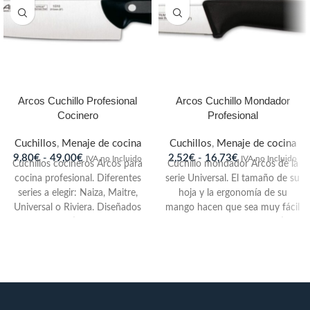
Arcos Cuchillo Profesional
Arcos Cuchillo Mondador
Cocinero
Profesional
Cuchillos
,
Menaje de cocina
Cuchillos
,
Menaje de cocina
9,80
€
-
49,00
€
2,52
€
-
16,73
€
IVA no Incluido
IVA no Incluido
Cuchillos cocineros Arcos para
Cuchillo mondador Arcos de la
cocina profesional. Diferentes
serie Universal. El tamaño de su
series a elegir: Naiza, Maitre,
hoja y la ergonomía de su
Universal o Riviera. Diseñados
mango hacen que sea muy fácil
para uso cotidiano, de gran
pelar y decorar diferentes tipos
ligereza y sencillez en sus
de frutas, verduras y
formas. Totalmente versátiles,
tubérculos. De uso diario y
de hoja ancha, filo liso, estables
diseño ergonómico, pequeño,
y fuertes. Fabricados en acero
ligero, manejable y con punta
inoxidable de alto rendimiento
aguda. Mango de POM, muy
y durabilidad NITRUM
®.
En
resistente e indeformable a