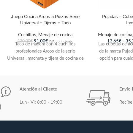
Juego Cocina Arcos 5 Piezas Serie
Pujadas – Cube
Universal + Tijeras + Taco
Ino
Cuchillos
,
Menaje de cocina
Menaje de cocina
91,00
€
13,65
€
-
35,
130,00
€
IVA no Incluido
Taco de madera con 4 cuchillos
Las cubetas de ac
profesionales Arcos de la serie
de la marca Puja
Universal, macheta y tijera de cocina de
opción para cual
la misma marca. La serie Universal se
de alimentaci
caracteriza por un diseño de corte
producto durader
clásico pensado para el día a día.
con los estánda
Exclusivo acero inoxidable de alto
norma EN-631.2 y 
Atención al Cliente
Envío 
rendimiento y durabilidad
ofrecer una com
NITRUM®. Mango de diseño
limpieza y capa
Lun - Vi: 8:00 - 19:00
Recíbe
ergonómico en el que predominan las
bordes reforza
líneas rectas con grandes contrastes de
resistentes a
forma y de color. Las cachas de los
soportar un uso 
mangos son de polioximetileno, muy
de cocina profe