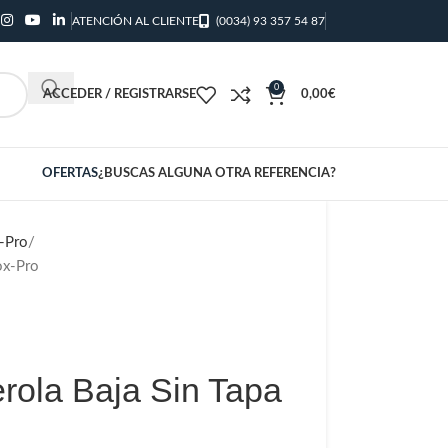
ATENCIÓN AL CLIENTE
(0034) 93 357 54 87
0
ACCEDER / REGISTRARSE
0,00
€
OFERTAS
¿BUSCAS ALGUNA OTRA REFERENCIA?
-Pro
ox-Pro
rola Baja Sin Tapa