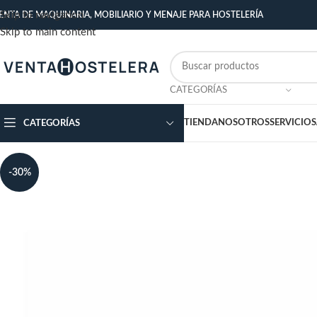
Skip to navigation
ENTA DE MAQUINARIA, MOBILIARIO Y MENAJE PARA HOSTELERÍA
Skip to main content
CATEGORÍAS
TIENDA
NOSOTROS
SERVICIOS
CATEGORÍAS
-30%