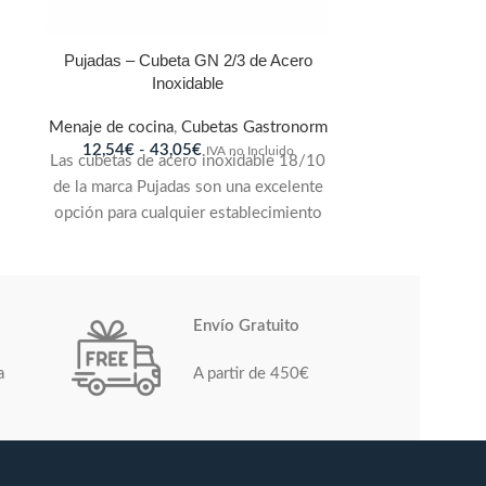
Pujadas – Cubeta GN 2/3 de Acero
Inoxidable
Menaje de cocina
,
Cubetas Gastronorm
12,54
€
-
43,05
€
IVA no Incluido
Las cubetas de acero inoxidable 18/10
de la marca Pujadas son una excelente
opción para cualquier establecimiento
de alimentación que requiera un
producto duradero y versátil. Cumplen
con los estándares de calidad de la
norma EN-631.2 y están diseñadas para
Envío Gratuito
ofrecer una combinación óptima de
limpieza y capacidad. Gracias a sus
a
A partir de 450€
bordes reforzados, son altamente
resistentes a impactos y pueden
soportar un uso intensivo en entornos
de cocina profesional. Su geometría