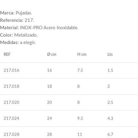
Marca:
Pujadas.
Referencia:
217.
Material:
INOX-PRO
Acero Inoxidable.
Color:
Metalizado
.
Medidas:
a elegir.
REF
Ø cm
H cm
Lts
217.016
16
7.5
1.5
217.018
18
8
2
217.020
20
8
2.5
217.024
24
9.5
4.3
217.028
28
11
6.7