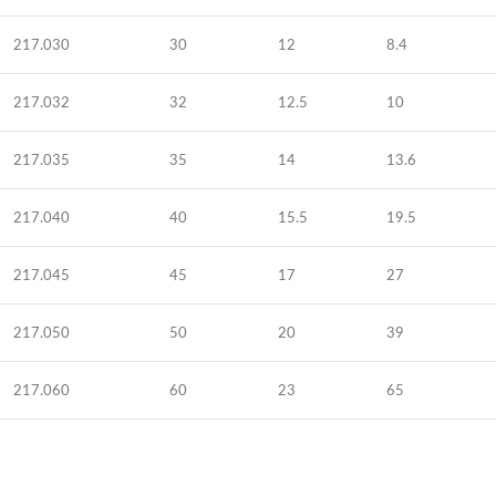
217.030
30
12
8.4
217.032
32
12.5
10
217.035
35
14
13.6
217.040
40
15.5
19.5
217.045
45
17
27
217.050
50
20
39
217.060
60
23
65