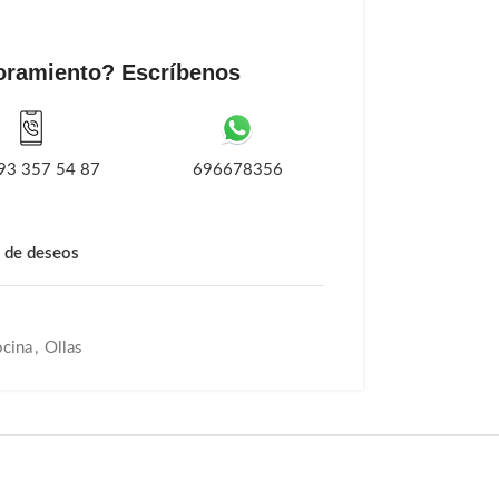
oramiento? Escríbenos
93 357 54 87
696678356
a de deseos
ocina
,
Ollas