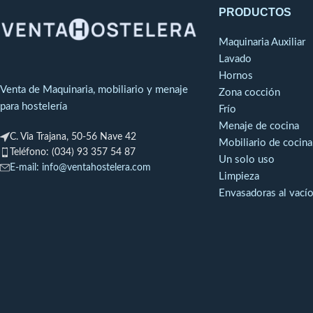
resistentes e indeformables a
adaptada, con
PRODUCTOS
temperaturas extremas. El juego está
pequeños, permite
compuesto por cuchillo profesional de
de almacenamien
Maquinaria Auxiliar
cocina, cuchillo para verduras, cuchillo
ideales par
Lavado
jamonero, cuchillo panero, una tijera y
almacenamiento
Hornos
Venta de Maquinaria, mobiliario y menaje
una macheta. Acompañado de un taco de
buffets caliente
Zona cocción
para hostelería
madera de pino.
diseño permite el 
Frío
Menaje de cocina
C. Via Trajana, 50-56 Nave 42
Mobiliario de cocina
Teléfono: (034) 93 357 54 87
Un solo uso
E-mail: info@ventahostelera.com
Limpieza
Envasadoras al vací