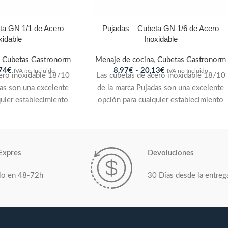
ta GN 1/1 de Acero
Pujadas – Cubeta GN 1/6 de Acero
xidable
Inoxidable
,
Cubetas Gastronorm
Menaje de cocina
,
Cubetas Gastronorm
74
€
8,97
€
-
20,13
€
IVA no Incluido
IVA no Incluido
ero inoxidable 18/10
Las cubetas de acero inoxidable 18/10
das son una excelente
de la marca Pujadas son una excelente
quier establecimiento
opción para cualquier establecimiento
ón que requiera un
de alimentación que requiera un
o y versátil. Cumplen
producto duradero y versátil. Cumplen
res de calidad de la
con los estándares de calidad de la
están diseñadas para
norma EN-631.2 y están diseñadas para
Expres
Devoluciones
binación óptima de
ofrecer una combinación óptima de
cidad. Gracias a sus
limpieza y capacidad. Gracias a sus
lo en 48-72h
30 Días desde la entreg
dos, son altamente
bordes reforzados, son altamente
 impactos y pueden
resistentes a impactos y pueden
intensivo en entornos
soportar un uso intensivo en entornos
sional. Su geometría
de cocina profesional. Su geometría