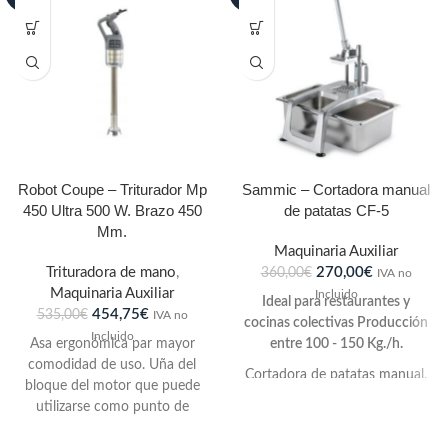
Robot Coupe – Triturador Mp
Sammic – Cortadora manual
450 Ultra 500 W. Brazo 450
de patatas CF-5
Mm.
Maquinaria Auxiliar
Trituradora de mano
,
270,00
€
360,00
€
IVA no
Maquinaria Auxiliar
Incluido
Ideal para restaurantes y
454,75
€
535,00
€
IVA no
cocinas colectivas Producción
Incluido
Asa ergonómica par mayor
entre 100 - 150 Kg./h.
comodidad de uso. Uña del
Cortadora de patatas manual,
bloque del motor que puede
con cuerpo de aleación ligera
utilizarse como punto de
inoxidable, ligero y resistente,
apoyo y pivote en el borde de
permite obtener un corte