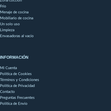
Zona cocción
sencillo. Este dispositivo
Frío
exclusivo patentado por
Menaje de cocina
Robot-Coupe forma parte
Mobiliario de cocina
del procedimiento
Un solo uso
HACCP.Tubo, campana y
cuchilla en acero inoxidable
Limpieza
para una larga vida útil.
Envasadoras al vacío
(únicamente en los modelos
MP Ultra).
INFORMACIÓN
Mi Cuenta
Política de Cookies
Términos y Condiciones
Política de Privacidad
Contacto
Preguntas Frecuentes
Política de Envío