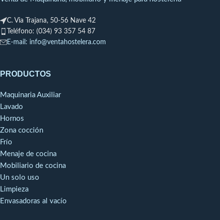
3Potencia Frigorífica: 513W a
-10ºCConsumo:
C. Via Trajana, 50-56 Nave 42
361WRégimen de Temperatura
Teléfono: (034) 93 357 54 87
a 40ºC: -2 +2ºC
E-mail: info@ventahostelera.com
PRODUCTOS
Maquinaria Auxiliar
Lavado
Hornos
Zona cocción
Frío
Menaje de cocina
Mobiliario de cocina
Un solo uso
Limpieza
Envasadoras al vacío