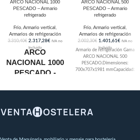
ARCO NACIONAL 1000
ARCO NACIONAL 500
PESCADO – Armario
PESCADO – Armario
refrigerado
refrigerado
Frío
,
Armario vertical
,
Frío
,
Armario vertical
,
Armarios de refrigeración
Armarios de refrigeración
2.317,28
€
1.401,61
€
3.310,40
€
2.002,30
€
IVA no
IVA no
Incluido
Incluido
ARCO
Armario de refrigeración Gama
ARCO NACIONAL 500
NACIONAL 1000
PESCADO.Dimensiones:
700x707x1981 mmCapacidad:
PESCADO -
442 LPuetas: 1Juego de Guías:
Armario
6Potencia Frigorífica: 513W a
-10ºCConsumo:
refrigerado
361WRégimen de Temperatura
a 40ºC: -2 +2ºC
Armario de refrigeración Gama
ARCO NACIONAL 1000
PESCADO.Dimensiones:
1400x707x1981
mmCapacidad: 780 LPuertas:
3Estantes:4Juego de Guías:
Venta de Maquinaria, mobiliario y menaje para hostelería