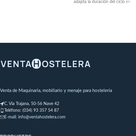
y altura útil de 240
adapta la duración del ciclo en
mm.
Equipamiento incluido:
función del artículo a lavar.
Dosificador
Panel de mandos electrónico
abrillantador
Equipamiento
con protección antihumedad
opcional:
Dosificador
IP65.Dimensiones (ANxFxAL)
detergente / Bomba de
= 650 x 755 x 2000 / 1525
desagüe
mm.Cesta de 500 X 500 mm y
altura útil de 430 mm.
Equipamiento incluido:
Dosificador abrillantador, 1
cesta vasos, 1 cesta mixta
(platos), 1 cesta cubiertos
Equipamiento opcional:
Dosificador detergente /
Venta de Maquinaria, mobiliario y menaje para hostelería
Bomba desagüe
C. Via Trajana, 50-56 Nave 42
Teléfono: (034) 93 357 54 87
E-mail: info@ventahostelera.com