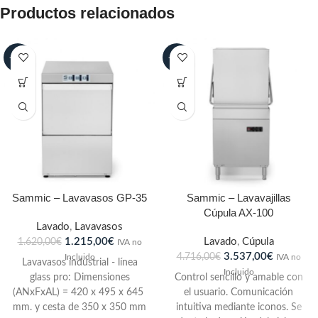
Productos relacionados
-25%
-25%
Sammic – Lavavasos GP-35
Sammic – Lavavajillas
Cúpula AX-100
Lavado
,
Lavavasos
1.215,00
€
Lavado
,
Cúpula
1.620,00
€
IVA no
3.537,00
€
4.716,00
€
Incluido
IVA no
Lavavasos industrial - línea
Incluido
glass pro: Dimensiones
Control sencillo y amable con
(ANxFxAL) = 420 x 495 x 645
el usuario. Comunicación
mm. y cesta de 350 x 350 mm
intuitiva mediante iconos. Se