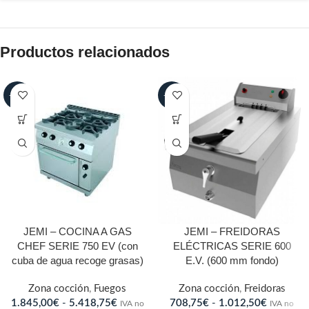
Productos relacionados
-25%
-25%
JEMI – COCINA A GAS
JEMI – FREIDORAS
CHEF SERIE 750 EV (con
ELÉCTRICAS SERIE 600
cuba de agua recoge grasas)
E.V. (600 mm fondo)
Zona cocción
,
Fuegos
Zona cocción
,
Freidoras
1.845,00
€
-
5.418,75
€
708,75
€
-
1.012,50
€
IVA no
IVA no