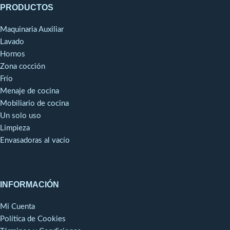
PRODUCTOS
gran rendimiento.Pie y cuchilla
totalmente desmontables,
Maquinaria Auxiliar
dispositivo exclusivo patentado
por Robot-Coupe, para una
Lavado
limpieza fácil, una higiene
Hornos
perfecta y un mantenimiento
Zona cocción
sencillo. Este dispositivo
Frío
exclusivo patentado por
Menaje de cocina
Robot-Coupe forma parte
Mobiliario de cocina
del procedimiento
Un solo uso
HACCP.Tubo, campana y
cuchilla en acero
Limpieza
inoxidable para una larga vida
Envasadoras al vacío
útil. (únicamente en los
modelos MP Ultra).
INFORMACIÓN
Mi Cuenta
Política de Cookies