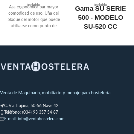
Incluido
Incluido
Gama SU SERIE
Asa ergonómica par mayor
comodidad de uso. Uña del
500 - MODELO
bloque del motor que puede
SU-520 CC
utilizarse como punto de
apoyo y pivote en el borde de
Cuba embutida de
un recipiente para facilitar su
forma alargada.
manipulación.Nuevo sistema
de recogida del cable de
Una o dos barras de
alimentación para guardarlo
soldadura
más fácilmente y optimizar su
duración de vida útil. Cable de
alimentación desmontable
Nuevo sistema patentado
«Easy Plug» que facilita en caso
Venta de Maquinaria, mobiliario y menaje para hostelería
de avería, la sustitución del
cable de alimentación.Cuchilla
C. Via Trajana, 50-56 Nave 42
con revestimiento para
Teléfono: (034) 93 357 54 87
asegurar una higiene perfecta.
E-mail: info@ventahostelera.com
Afilado especialmente
estudiado para garantizar una
calidad óptima de corte yun