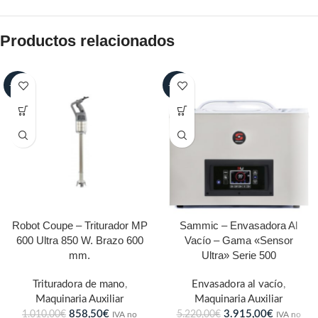
Productos relacionados
-15%
-25%
Robot Coupe – Triturador MP
Sammic – Envasadora Al
600 Ultra 850 W. Brazo 600
Vacío – Gama «Sensor
mm.
Ultra» Serie 500
Trituradora de mano
,
Envasadora al vacío
,
Maquinaria Auxiliar
Maquinaria Auxiliar
858,50
€
3.915,00
€
1.010,00
€
5.220,00
€
IVA no
IVA no