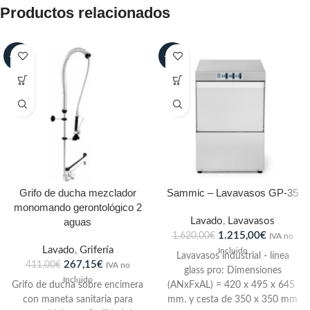
Productos relacionados
-35%
-25%
Grifo de ducha mezclador
Sammic – Lavavasos GP-35
monomando gerontológico 2
aguas
Lavado
,
Lavavasos
1.215,00
€
1.620,00
€
IVA no
Lavado
,
Grifería
Incluido
Lavavasos industrial - línea
267,15
€
411,00
€
IVA no
glass pro: Dimensiones
Incluido
Grifo de ducha sobre encimera
(ANxFxAL) = 420 x 495 x 645
con maneta sanitaria para
mm. y cesta de 350 x 350 mm