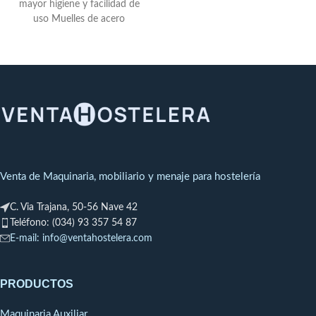
mayor higiene y facilidad de
y altura útil de 240
uso Muelles de acero
mm.
Equipamiento incluido:
inoxidable y
Dosificador
abrillantador
Equipamiento
opcional:
Dosificador
detergente / Bomba de
desagüe
Venta de Maquinaria, mobiliario y menaje para hostelería
C. Via Trajana, 50-56 Nave 42
Teléfono: (034) 93 357 54 87
E-mail: info@ventahostelera.com
PRODUCTOS
Maquinaria Auxiliar