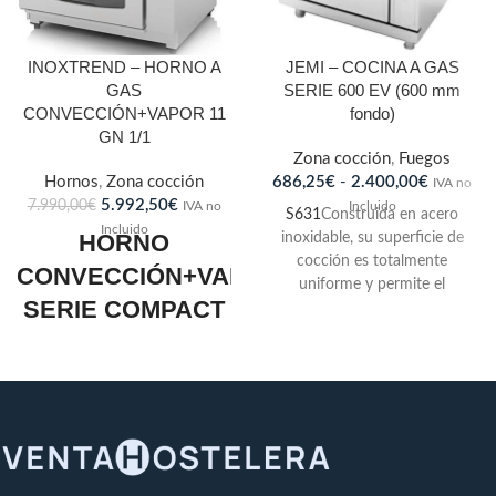
INOXTREND – HORNO A
JEMI – COCINA A GAS
GAS
SERIE 600 EV (600 mm
CONVECCIÓN+VAPOR 11
fondo)
GN 1/1
Zona cocción
,
Fuegos
Hornos
,
Zona cocción
686,25
€
-
2.400,00
€
IVA no
5.992,50
€
7.990,00
€
IVA no
Incluido
S631
Construida en acero
Incluido
HORNO
inoxidable, su superficie de
cocción es totalmente
CONVECCIÓN+VAPOR
uniforme y permite el
SERIE COMPACT
desplazamiento de los
utensilios con el mínimo
ANALÓGICOS
esfuerzo sin riesgo de
accidente.
MODELO CDA-111 G
– A GAS
COCINAS A GAS SERIE 600 E.V.
Dimensiones: 800 x
T612
T631
840 x 1100 mm.