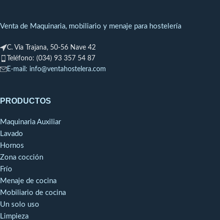
Capacidad: 11
S612
S615
bandejas GN 1/1
Venta de Maquinaria, mobiliario y menaje para hostelería
100 comidas
S625
S631
C. Via Trajana, 50-56 Nave 42
Potencia gas: 16 kW
Teléfono: (034) 93 357 54 87
625
631
E-mail: info@ventahostelera.com
T615
T625
PRODUCTOS
Maquinaria Auxiliar
Lavado
Hornos
Zona cocción
Frío
Menaje de cocina
Mobiliario de cocina
Un solo uso
Limpieza