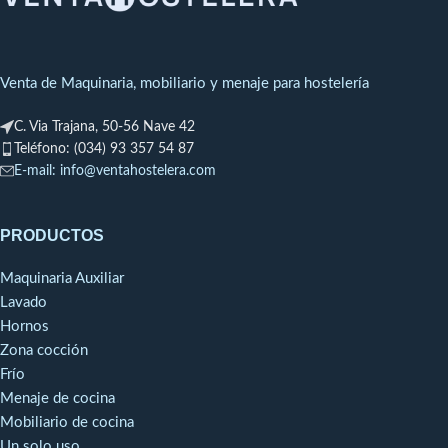
Mandril extraible
Peso Bobina
: 0.8 Kilo
Altura Rollo
: 20 ccm
Venta de Maquinaria, mobiliario y menaje para hostelería
C. Via Trajana, 50-56 Nave 42
Teléfono: (034) 93 357 54 87
E-mail: info@ventahostelera.com
PRODUCTOS
Maquinaria Auxiliar
Lavado
Hornos
Zona cocción
Frío
Menaje de cocina
Mobiliario de cocina
Un solo uso