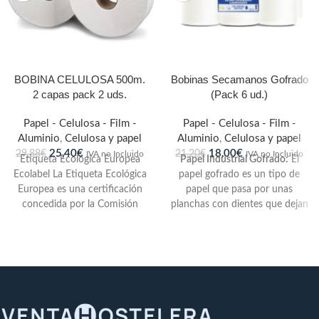
BOBINA CELULOSA 500m.
Bobinas Secamanos Gofrado
2 capas pack 2 uds.
(Pack 6 ud.)
Papel - Celulosa - Film -
Papel - Celulosa - Film -
Aluminio
,
Celulosa y papel
Aluminio
,
Celulosa y papel
25,40
€
18,00
€
29,88
€
21,20
€
IVA no Incluido
IVA no Incluido
Etiqueta Ecológica Europea
Papel Industrial Gofrado:
El
Ecolabel La Etiqueta Ecológica
papel gofrado es un tipo de
Europea es una certificación
papel que pasa por unas
concedida por la Comisión
planchas con dientes que dejan
Europea a los productos que
marcado en el papel un relieve
o dibujo. La técnica del gofrado
se utiliza para unir dos hojas de
papel.
Capas
: 2 hojas
Gramaje
: 19 gr.
Acabado
: Gofrado Especial