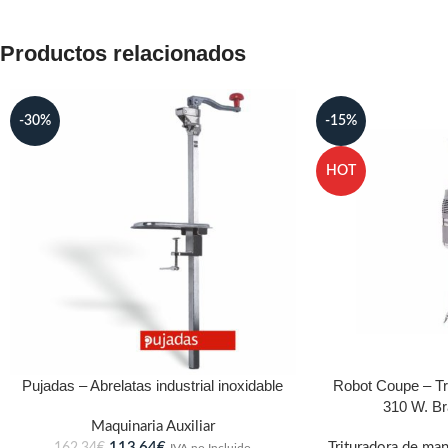
Productos relacionados
-30%
-15%
HOT
Pujadas – Abrelatas industrial inoxidable
Robot Coupe – Tr
310 W. B
Maquinaria Auxiliar
113,64
€
Trituradora de ma
162,34
€
IVA no Incluido