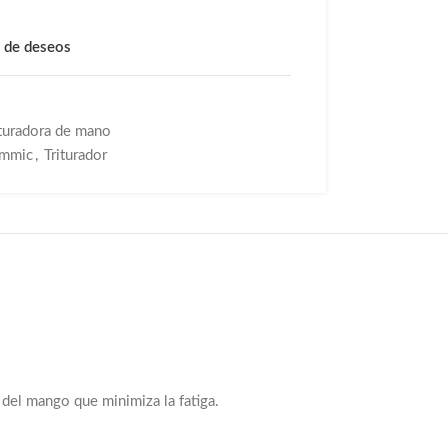
a de deseos
ituradora de mano
mmic
,
Triturador
 del mango que minimiza la fatiga.