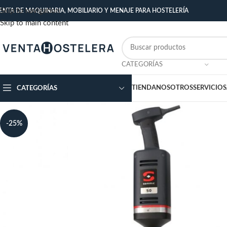
Skip to navigation
ENTA DE MAQUINARIA, MOBILIARIO Y MENAJE PARA HOSTELERÍA
Skip to main content
CATEGORÍAS
TIENDA
NOSOTROS
SERVICIOS
CATEGORÍAS
-25%