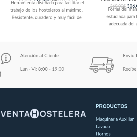
Herramienta diseñada para facilitar el
306,
360,00
€
Forma del man
trabajo de los hosteleros al máximo.
estudiada para 
Resistente, duradero y muy fácil de
adecuada del a
limpiar. Permite abrir las latas en
cansancio del 
cuestión de segundos. Incluye una
intermitente, c
cuchilla reversible, templada y
modelovelocidad
carbonitrurada para asegurar la eficacia
para garantizar
en la apertura de la lata.
Atención al Cliente
Envío 
utilización y 
velocidad en funci
Lun - Vi: 8:00 - 19:00
Recíbe
realizar.Pie y 
desmontables, d
patentado por Ro
limpieza fácil, un
mantenimient
PRODUCTOS
dispositivo exc
Robot-Coupe 
Maquinaria Auxiliar
procedimiento H
Lavado
revestimiento par
Hornos