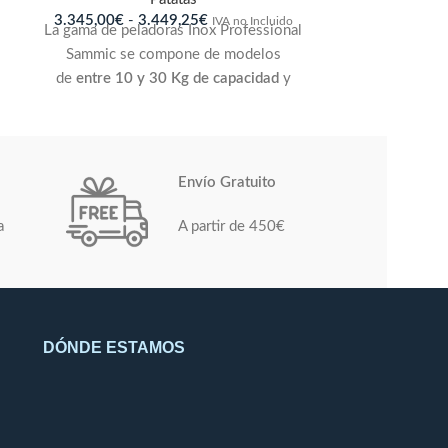
3.345,00
€
-
3.449,25
€
IVA no Incluido
La gama de peladoras Inox Professional
Sammic se compone de modelos
de
entre 10 y 30 Kg de capacidad
y
sirven para pelar
patatas, zanahorias u
otros productos
similares. Gran
capacidad y elevada producción gracias
a los revolvedores laterales con
Envío Gratuito
abrasivo de carburo de silicio. Plato de
aluminio con abrasivo de carburo de
a
A partir de 450€
silicio (aprobado por NSF). Construcción
en acero inoxidable. 30 Kg. / ciclo
DÓNDE ESTAMOS