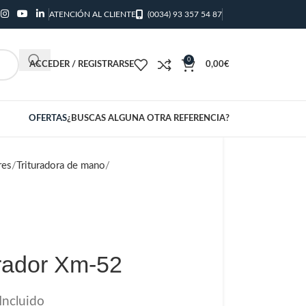
ATENCIÓN AL CLIENTE
(0034) 93 357 54 87
0
ACCEDER / REGISTRARSE
0,00
€
OFERTAS
¿BUSCAS ALGUNA OTRA REFERENCIA?
res
Trituradora de mano
rador Xm-52
Incluido