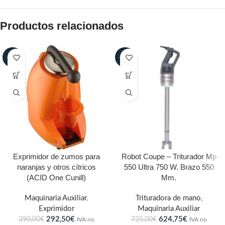
Productos relacionados
-25%
-15%
Exprimidor de zumos para
Robot Coupe – Triturador Mp
naranjas y otros cítricos
550 Ultra 750 W. Brazo 550
(ACID One Cunill)
Mm.
Maquinaria Auxiliar
,
Trituradora de mano
,
Exprimidor
Maquinaria Auxiliar
292,50
€
624,75
€
390,00
€
735,00
€
IVA no
IVA no