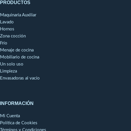
PRODUCTOS
siempre a temperatura
gran rendimiento.Pie y cuchilla
ambiente).
totalmente desmontables,
Maquinaria Auxiliar
dispositivo exclusivo patentado
por Robot-Coupe, para una
Lavado
limpieza fácil, una higiene
Hornos
perfecta y un mantenimiento
Zona cocción
sencillo. Este dispositivo
Frío
exclusivo patentado por
Menaje de cocina
Robot-Coupe forma parte del
Mobiliario de cocina
procedimiento HACCP. Tubo,
Un solo uso
campana y cuchilla en acero
inoxidable para una larga vida
Limpieza
útil. (únicamente en los
Envasadoras al vacío
modelos MP Ultra).
INFORMACIÓN
Mi Cuenta
Política de Cookies
Términos y Condiciones