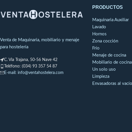
previsto para realizar sopas, cremas y
PRODUCTOS
salsas.
Maquinaria Auxiliar
Lavado
Hornos
Venta de Maquinaria, mobiliario y menaje
Zona cocción
para hostelería
Frío
Menaje de cocina
C. Via Trajana, 50-56 Nave 42
Mobiliario de cocina
Teléfono: (034) 93 357 54 87
Un solo uso
E-mail: info@ventahostelera.com
Limpieza
Envasadoras al vací