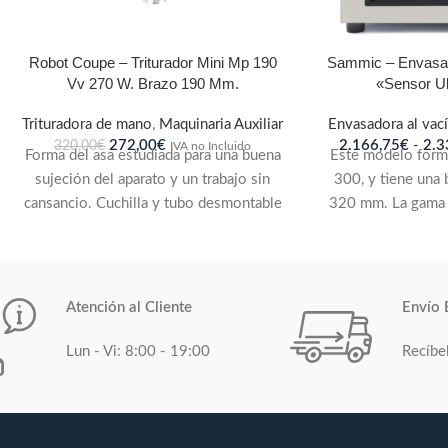
Robot Coupe – Triturador Mini Mp 190
Sammic – Envasad
Vv 270 W. Brazo 190 Mm.
«Sensor Ul
Trituradora de mano
,
Maquinaria Auxiliar
Envasadora al vac
272,00
€
2.166,75
€
-
2.3
320,00
€
IVA no Incluido
Forma del asa estudiada para una buena
Este modelo forma
sujeción del aparato y un trabajo sin
300, y tiene una 
cansancio. Cuchilla y tubo desmontable
320 mm. La gama 
para una higiene perfecta gracias a este
vacío Sammic di
modelo exclusivo, patentado por Robot-
vacío por sensor
Coupe. Tubo, campana y cuchilla de
todos los valores
acero inoxidable para una mayor
en una pantalla LC
Atención al Cliente
Envío 
longevidad. Disco emulsionador
SU-106 está d
desmontable de acero inox para airear
opciones: capa
Lun - Vi: 8:00 - 19:00
Recíbe
las salsas frías o calientes y darles una
10m³/h o 16m³/h,
consistencia espumosa.Cuchilla de
necesidades
acero inoxidable sobre moldeada para
garantizar una higiene perfecta y