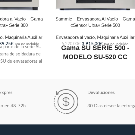
ora al Vacío – Gama
Sammic – Envasadora Al Vacío – Gama
tra» Serie 300
«Sensor Ultra» Serie 500
ío
,
Maquinaria Auxiliar
Envasadora al vacío
,
Maquinaria Auxiliar
39,25
€
3.915,00
€
5.220,00
€
IVA no Incluido
IVA no Incluido
Gama SU SERIE 500 -
 parte de la serie SU
barra de soldadura de
MODELO SU-520 CC
SU de envasadoras al
Cuba embutida de forma
spone de control de
alargada.
 con visualización de
 del programa de vacío
Una o dos barras de soldadura
D en color de 3,9". La
Expres
Devoluciones
isponible en dos
cidad de bombeo de
lo en 48-72h
30 Días desde la entreg
 dependiendo de sus
 de producción.