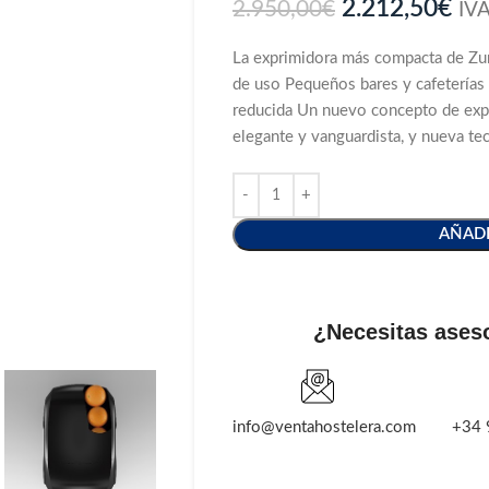
2.212,50
€
2.950,00
€
IVA
La exprimidora más compacta de Zu
de uso Pequeños bares y cafeterías
reducida Un nuevo concepto de exp
elegante y vanguardista, y nueva t
AÑADI
¿Necesitas ases
info@ventahostelera.com
+34 