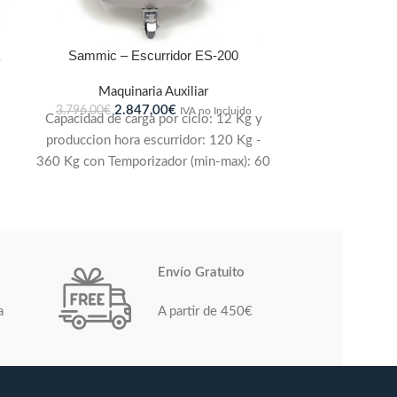
Sammic – Escurridor ES-200
Maquinaria Auxiliar
2.847,00
€
3.796,00
€
IVA no Incluido
Capacidad de carga por ciclo: 12 Kg y
produccion hora escurridor: 120 Kg -
360 Kg con Temporizador (min-max): 60
" de 120 " y 180 "2 velocidades: (350
rpm - 900 rpm. Con una velocidad de
motor: 900 rpm y potencia Total: 550
W Producción 240-720 Kg./h
Envío Gratuito
a
A partir de 450€