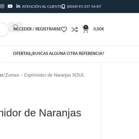
ATENCIÓN AL CLIENTE
(0034) 93 357 54 87
0
ACCEDER / REGISTRARSE
0,00
€
OFERTAS
¿BUSCAS ALGUNA OTRA REFERENCIA?
or
Zumex – Exprimidor de Naranjas SOUL
idor de Naranjas