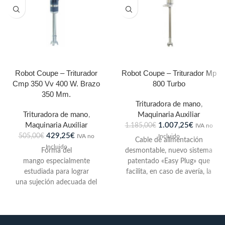
Robot Coupe – Triturador
Robot Coupe – Triturador Mp
Cmp 350 Vv 400 W. Brazo
800 Turbo
350 Mm.
Trituradora de mano
,
Trituradora de mano
,
Maquinaria Auxiliar
Maquinaria Auxiliar
1.007,25
€
1.185,00
€
IVA no
429,25
€
505,00
€
IVA no
Incluido
Cable de alimentación
Incluido
Forma del
desmontable, nuevo sistema
mango especialmente
patentado «Easy Plug» que
estudiada para lograr
facilita, en caso de avería, la
una sujeción adecuada del
sustitución del cable de
aparato y evitar el cansancio
alimentación. Cuchilla con
del usuario.Funciones
revestimiento para asegurar
intermitente, con­tinua y según
una higiene perfecta. Afilado
el modelo velocidad variable
especialmente estudiado para