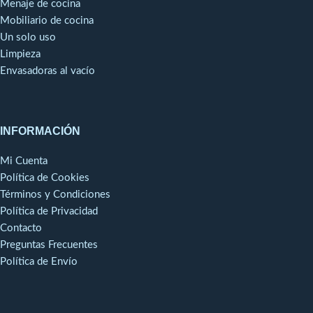
Menaje de cocina
de un recipiente para facilitar
Mobiliario de cocina
su manipulación.Nuevo sistema
Un solo uso
de recogida del cable de
alimentación para guardarlo
Limpieza
más fácilmente y optimizar su
Envasadoras al vacío
duración de vida útil.
INFORMACIÓN
Mi Cuenta
Política de Cookies
Términos y Condiciones
Política de Privacidad
Contacto
Preguntas Frecuentes
Política de Envío