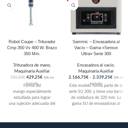
Robot Coupe – Triturador
Sammic – Envasadora al
Cmp 350 Vv 400 W. Brazo
Vacío – Gama «Sensor
350 Mm.
Ultra» Serie 300
Trituradora de mano
,
Envasadora al vacío
,
Maquinaria Auxiliar
Maquinaria Auxiliar
429,25
€
2.166,75
€
-
2.339,25
€
505,00
€
IVA no
IVA no
Incluido
Incluido
Forma del
Este modelo forma parte de la
mango especialmente
serie SU 300, y tiene una barra
estudiada para lograr
de soldadura de 320 mm. La
una sujeción adecuada del
gama SU de envasadoras al
aparato y evitar el cansancio
vacío Sammic dispone de
del usuario.Funciones
control de vacío por sensor
intermitente, con­tinua y según
con visualización de todos los
el modelo velocidad variable
valores del programa de vacío