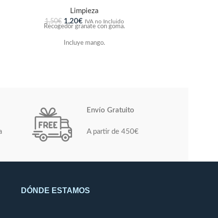
Limpieza
1,20
€
1,50
€
IVA no Incluido
Recogedor granate con goma.
Incluye mango.
Envío Gratuito
a
A partir de 450€
DÓNDE ESTAMOS