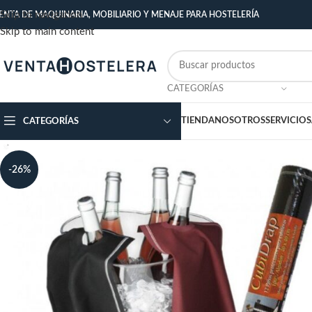
Skip to navigation
ENTA DE MAQUINARIA, MOBILIARIO Y MENAJE PARA HOSTELERÍA
Skip to main content
CATEGORÍAS
TIENDA
NOSOTROS
SERVICIOS
CATEGORÍAS
-26%