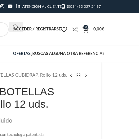
ATENCIÓN AL CLIENTE
(0034) 93 357 54 87
0
ACCEDER / REGISTRARSE
0,00
€
OFERTAS
¿BUSCAS ALGUNA OTRA REFERENCIA?
LLAS CUBIDRAP. Rollo 12 uds.
 BOTELLAS
lo 12 uds.
luido
 con tecnología patentada.