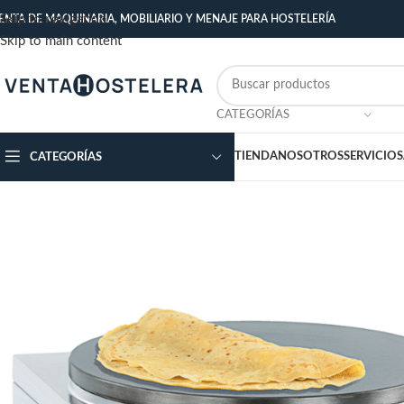
Skip to navigation
ENTA DE MAQUINARIA, MOBILIARIO Y MENAJE PARA HOSTELERÍA
Skip to main content
CATEGORÍAS
TIENDA
NOSOTROS
SERVICIOS
CATEGORÍAS