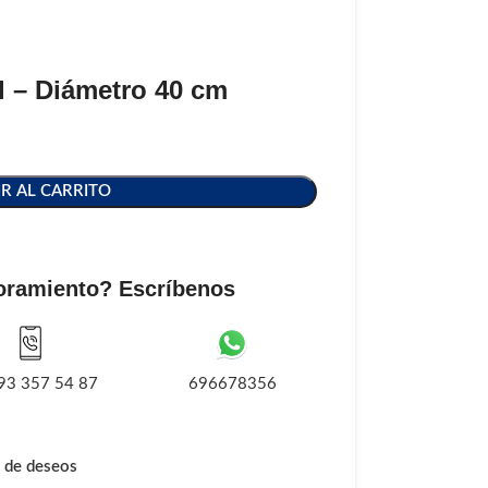
al – Diámetro 40 cm
R AL CARRITO
oramiento? Escríbenos
93 357 54 87
696678356
a de deseos