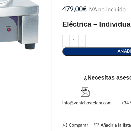
479,00
€
IVA no Incluido
Eléctrica – Individu
AÑADI
¿Necesitas ases
info@ventahostelera.com
+34 
Comparar
Añadir a la list