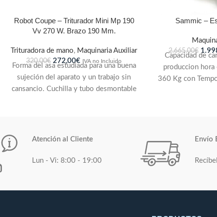
Robot Coupe – Triturador Mini Mp 190
Sammic – Es
Vv 270 W. Brazo 190 Mm.
Maquina
Trituradora de mano
,
Maquinaria Auxiliar
1.99
2.665,00
€
Capacidad de car
272,00
€
320,00
€
IVA no Incluido
Forma del asa estudiada para una buena
produccion hora 
sujeción del aparato y un trabajo sin
360 Kg con Tempor
cansancio. Cuchilla y tubo desmontable
" de 120 " y 180 
para una higiene perfecta gracias a este
rpm - 900 rpm. C
modelo exclusivo, patentado por Robot-
motor: 900 rpm y
Coupe. Tubo, campana y cuchilla de
acero inoxidable para una mayor
Atención al Cliente
Envío 
longevidad. Disco emulsionador
desmontable de acero inox para airear
Lun - Vi: 8:00 - 19:00
Recíbe
las salsas frías o calientes y darles una
consistencia espumosa.Cuchilla de
acero inoxidable sobre moldeada para
garantizar una higiene perfecta y
previsto para realizar sopas, cremas y