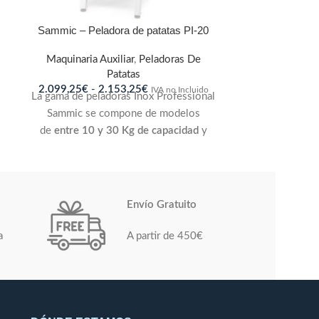
Sammic – Peladora de patatas PI-20
Maquinaria Auxiliar
,
Peladoras De
Patatas
2.099,25
€
-
2.153,25
€
IVA no Incluido
La gama de peladoras Inox Professional
Sammic se compone de modelos
de
entre 10 y 30 Kg de capacidad
y
sirven para pelar
patatas, zanahorias u
otros productos
similares. Gran
capacidad y elevada producción gracias
a los revolvedores laterales con
Envío Gratuito
abrasivo de carburo de silicio. Plato de
aluminio con abrasivo de carburo de
a
A partir de 450€
silicio (aprobado por NSF). Construcción
en acero inoxidable.
20 Kg. / ciclo