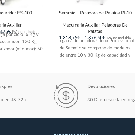
curridor ES-100
Sammic – Peladora de Patatas PI-10
ria Auxiliar
Maquinaria Auxiliar
,
Peladoras De
8,75
€
Patatas
IVA no Incluido
ga por ciclo: 6 Kg y
1.818,75
€
-
1.876,50
€
IVA no Incluido
La gama de peladoras Inox Professional
escurridor: 120 Kg -
de Sammic se compone de modelos
izador (min-max): 60
de
entre 10 y 30 Kg de capacidad
y
"2 velocidades: (350
sirven para pelar
patatas, zanahorias u
on una velocidad de
otros productos
similares. 10 Kg. /
 potencia Total: 550
ciclo.
W
Expres
Devoluciones
lo en 48-72h
30 Días desde la entreg