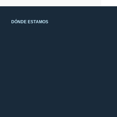
imprimir otros gráficos o textos.
Posibilidad de hacer la fabricación a
medida según las necesidades del
cliente.
DÓNDE ESTAMOS