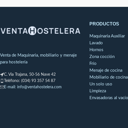
co
Posibilidad de hacer la fabricación a
medida según necesidades del cliente
en medidas y colores.
PRODUCTOS
Maquinaria Auxiliar
Lavado
Hornos
Venta de Maquinaria, mobiliario y menaje
Zona cocción
para hostelería
Frío
Menaje de cocina
C. Via Trajana, 50-56 Nave 42
Mobiliario de cocina
Teléfono: (034) 93 357 54 87
Un solo uso
E-mail: info@ventahostelera.com
Limpieza
Envasadoras al vací