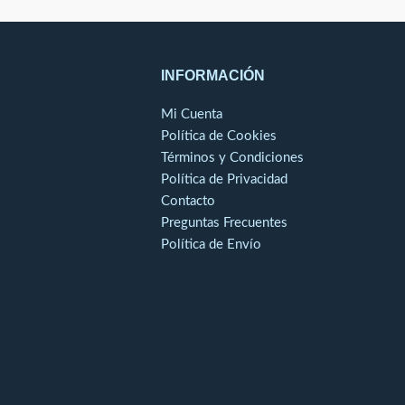
lores.
Posibilidad de hacer la fabricación a
medida según necesidades del cliente
en medidas y colores.
INFORMACIÓN
Mi Cuenta
Política de Cookies
Términos y Condiciones
Política de Privacidad
Contacto
Preguntas Frecuentes
Política de Envío
o