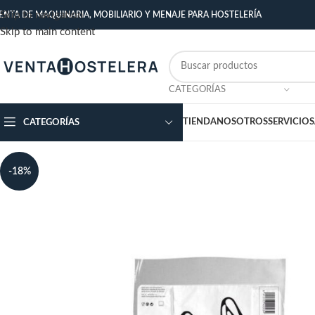
Skip to navigation
ENTA DE MAQUINARIA, MOBILIARIO Y MENAJE PARA HOSTELERÍA
Skip to main content
CATEGORÍAS
TIENDA
NOSOTROS
SERVICIOS
CATEGORÍAS
-18%