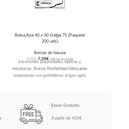
Bolsa Asa 40 x 50 Galga 75 (Paquete
200 uds)
Bolsas de basura
7,38
€
9,00
€
IVA no Incluido
Excelentes propiedades ópticas y
mecánicas. Buena flexibilidad.Fabricadas
totalmente con polietileno virgen apto
para estar en contacto con
alimentos.Bolsas pensadas para
transportar productos, de tamaños muy
diversos, dejando ver su
Envío Gratuito
contenido.Posibilidad de ser
personalizadas con la imagen
a
A partir de 450€
corporativa de la empresa o bien