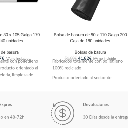
e 80 x 105 Galga 170
Bolsa de basura de 90 x 110 Galga 200
240 unidades
Caja de 180 unidades
 de basura
Bolsas de basura
7
€
41,82
€
51,00
€
IVA no Incluido
IVA no Incluido
mente con polietileno
Fabricados totalmente con polietileno
roducto orientado al
100% reciclado.
elería, limpieza de
Producto orientado al sector de
tor público, ferretería
hostelería, limpieza de colectividades,
as para ser utilizadas
sector público, ferretería y bricolaje.
eleras grandes.Gran
Pensadas para ser utilizadas con cubos y
volumen y máxima
Expres
Devoluciones
papeleras grandes.
igoteo.Posibilidad de
ación a medida según
lo en 48-72h
30 Días desde la entreg
Gran capacidad de volumen y máxima
cliente en medidas y
resistencia. Antigoteo.