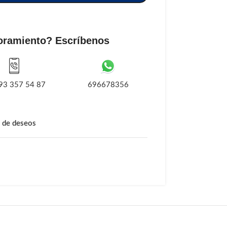
oramiento? Escríbenos
93 357 54 87
696678356
a de deseos