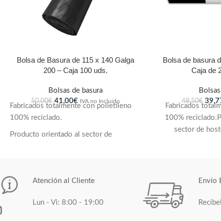
Bolsa de Basura de 115 x 140 Galga
Bolsa de basura d
200 – Caja 100 uds.
Caja de 
Bolsas de basura
Bolsas
41,00
€
39,7
50,00
€
48,50
€
IVA no Incluido
Fabricados totalmente con polietileno
Fabricados total
100% reciclado.
100% reciclado.P
sector de host
Producto orientado al sector de
colectividades, sec
hostelería, limpieza de colectividades,
y bricolaje.Pensad
sector público, ferretería y bricolaje.
con cubos y pap
Pensadas para ser utilizadas con cubos y
capacidad de 
Atención al Cliente
Envío 
papeleras grandes.
resistencia. Ant
hacer la fabric
Lun - Vi: 8:00 - 19:00
Recíbe
Gran capacidad de volumen y máxima
necesidades del 
resistencia. Antigoteo.