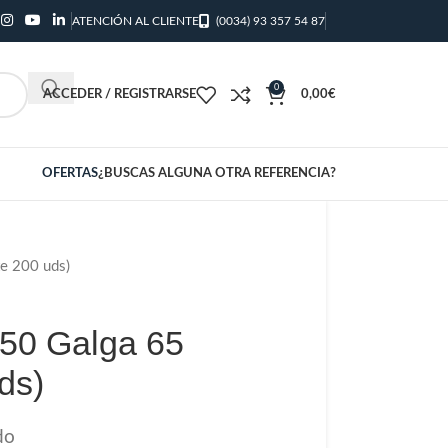
ATENCIÓN AL CLIENTE
(0034) 93 357 54 87
0
ACCEDER / REGISTRARSE
0,00
€
OFERTAS
¿BUSCAS ALGUNA OTRA REFERENCIA?
te 200 uds)
 50 Galga 65
ds)
do