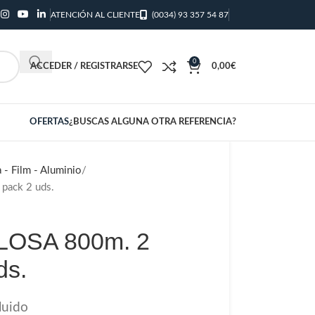
ATENCIÓN AL CLIENTE
(0034) 93 357 54 87
0
ACCEDER / REGISTRARSE
0,00
€
OFERTAS
¿BUSCAS ALGUNA OTRA REFERENCIA?
 - Film - Aluminio
pack 2 uds.
OSA 800m. 2
ds.
luido