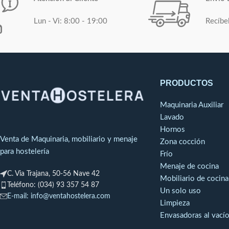
Lun - Vi: 8:00 - 19:00
Recíbe
PRODUCTOS
Maquinaria Auxiliar
Lavado
Hornos
Venta de Maquinaria, mobiliario y menaje
Zona cocción
para hostelería
Frío
Menaje de cocina
C. Via Trajana, 50-56 Nave 42
Mobiliario de cocina
Teléfono: (034) 93 357 54 87
Un solo uso
E-mail: info@ventahostelera.com
Limpieza
Envasadoras al vací