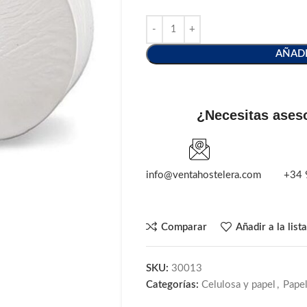
AÑADI
¿Necesitas ases
info@ventahostelera.com
+34 
Comparar
Añadir a la list
SKU:
30013
Categorías:
Celulosa y papel
,
Papel