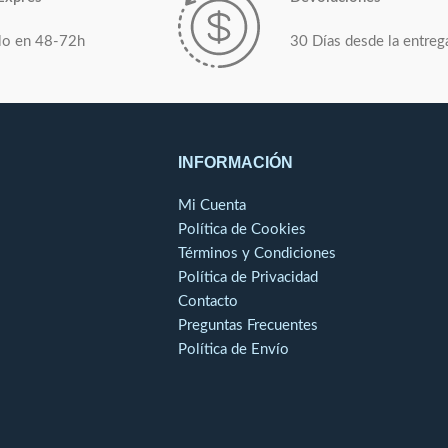
aparición de olores ajenos. El aluminio es
lo en 48-72h
30 Días desde la entreg
una manera eficaz para proteger de la
grasa y la suciedad, consiguiendo una
limpieza más rápida.
INFORMACIÓN
Mi Cuenta
Política de Cookies
Términos y Condiciones
Política de Privacidad
Contacto
Preguntas Frecuentes
Política de Envío
o