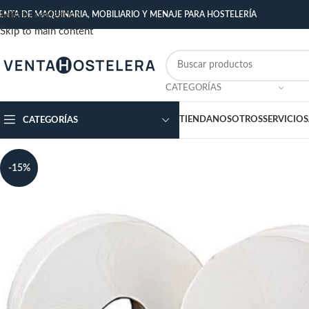
Skip to navigation
ENTA DE MAQUINARIA, MOBILIARIO Y MENAJE PARA HOSTELERÍA
Skip to main content
CATEGORÍAS
TIENDA
NOSOTROS
SERVICIOS
CATEGORÍAS
-15%