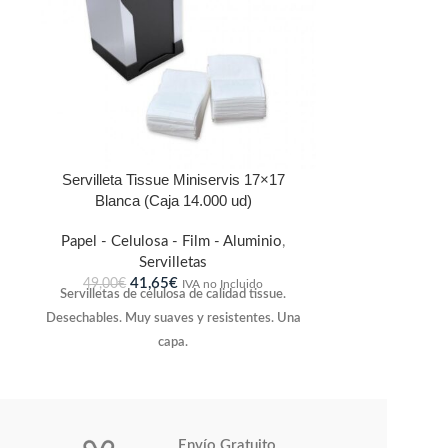
Servilleta Tissue Miniservis 17×17
Blanca (Caja 14.000 ud)
Papel - Celulosa - Film - Aluminio
,
Servilletas
41,65
€
49,00
€
IVA no Incluido
Servilletas de celulosa de calidad tissue.
Desechables.
Muy suaves y resistentes.
Una
capa.
Envío Gratuito