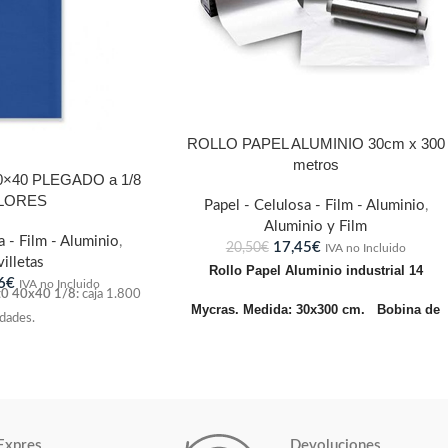
ROLLO PAPEL ALUMINIO 30cm x 300
metros
×40 PLEGADO a 1/8
LORES
Papel - Celulosa - Film - Aluminio
,
Aluminio y Film
a - Film - Aluminio
,
17,45
€
20,50
€
IVA no Incluido
villetas
Rollo Papel Aluminio industrial 14
6
€
IVA no Incluido
nt0 40x40 1/8:
caja 1.800
Mycras.
Medida: 30x300 cm.
Bobina de
dades.
papel de aluminio ideal para la
conservación de los alimentos con todo
su frescor, evitando la deshidratación y la
Expres
Devoluciones