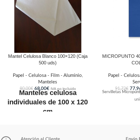
Mantel Celulosa Blanco 100×120 (Caja
MICROPUNTO 40
500 uds)
CO
Papel - Celulosa - Film - Aluminio
,
Papel - Celulos
Manteles
Ser
68,00
€
77,9
80,00
€
91,72
€
IVA no Incluido
Manteles celulosa
Servilletas Micropu
uni
individuales de 100 x 120
cm
Grosor de 40 gr.: Caja
de 500 uds
Atención al Cliente
Envío 