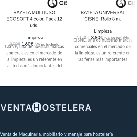
BAYETA MULTIUSO
BAYETA UNIVERSAL
ECOSOFT 4 color. Pack 12
CISNE. Rollo 8 m.
uds.
Limpieza
Limpieza
8,80
€
11,00
€
IVA no Incluido
CISNE, una de nuestras marcas
1,60
€
2,00
€
IVA no Incluido
CISNE, una de nuestras marcas
comerciales en el mercado de
comerciales en el mercado de
la limpieza, es un referente en
la limpieza, es un referente en
las ferias más importantes
las ferias más importantes del
sector, tanto a nivel nacional
como internacional. Después
del traslado a las nuevas
instalaciones, disponemos de
12.000 m² edificados y 20.000
m² para futuras ampliaciones y
de esta forma nos hemos
preparado para producir y
servir más y mejor a nuestros
clientes.
Venta de Maquinaria, mobiliario y menaje para hostelería