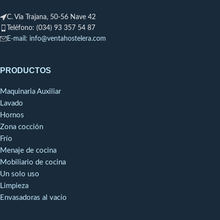
En Venta
Hostelera ofrecemos CALIDAD,
C. Via Trajana, 50-56 Nave 42
VARIEDAD Y EL MEJOR
Teléfono: (034) 93 357 54 87
SERVICIO, por eso confiamos
E-mail: info@ventahostelera.com
en los mejores productos de
CISNE
.
PRODUCTOS
Bayeta multiusos
Ecosoft.
Gama sintética.
Maquinaria Auxiliar
Paquete:
12 unidades.
Colores:
3 de cada color (rosa,
Lavado
amarillo, azul, verde).
Hornos
Medias:
36 x 40 cm.
Zona cocción
Composición:
60% viscosa 20%
Frío
poliéster 20% polipropileno.
Menaje de cocina
Mobiliario de cocina
Un solo uso
Limpieza
Envasadoras al vacío