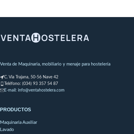
Cepillo marrón, fibra negro y
Medidas: 40 x 64 cm.
magenta.
Paños de cocina inteligentes : No
rayan ni deja pelusa.
Paños de cocina muy resistentes y
absorbentes.
Higiénico, al no tener costuras no
acumula gérmenes.
Fácil de guardar.
Venta de Maquinaria, mobiliario y menaje para hostelería
C. Via Trajana, 50-56 Nave 42
Teléfono: (034) 93 357 54 87
E-mail: info@ventahostelera.com
PRODUCTOS
Maquinaria Auxiliar
Lavado