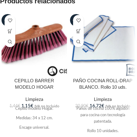
Productos relacionados
-20%
-20%
CEPILLO BARRER
PAÑO COCINA ROLL-DRAP
MODELO HOGAR
BLANCO. Rollo 10 uds.
Limpieza
Limpieza
1,15
€
16,72
€
1,44
€
20,90
€
IVA no Incluido
IVA no Incluido
Cepillo modelo Hogar.
Paños de cocina 100% algodón
para cocina con tecnología
Medidas: 34 x 12 cm.
patentada.
Encage universal.
Rollo 10 unidades.